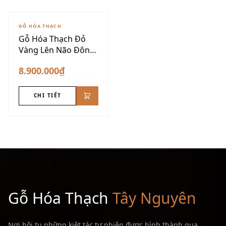
GỖ HÓA THẠCH
Gỗ Hóa Thạch Đỏ
Vàng Lên Não Đôn
Nu VIP
8.900.000₫
CHI TIẾT
Gỗ Hóa Thạch
Tây Nguyên
Nơi hội tụ những kiệt tác tự nhiên được hình thành qua