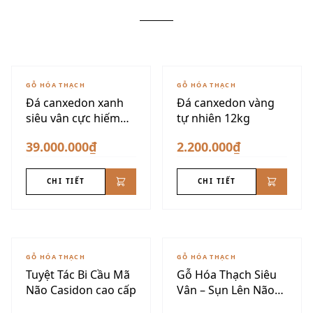
GỖ HÓA THẠCH
GỖ HÓA THẠCH
Đá canxedon xanh
Đá canxedon vàng
siêu vân cực hiếm
tự nhiên 12kg
175kg
39.000.000₫
2.200.000₫
CHI TIẾT
CHI TIẾT
GỖ HÓA THẠCH
GỖ HÓA THẠCH
Tuyệt Tác Bi Cầu Mã
Gỗ Hóa Thạch Siêu
Não Casidon cao cấp
Vân – Sụn Lên Não
VIP