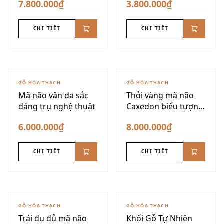
7.800.000₫
3.800.000₫
CHI TIẾT
CHI TIẾT
GỖ HÓA THẠCH
GỖ HÓA THẠCH
Mã não vân đa sắc
Thỏi vàng mã não
dáng trụ nghệ thuật
Caxedon biểu tượng
tài lộc
6.000.000₫
8.000.000₫
CHI TIẾT
CHI TIẾT
GỖ HÓA THẠCH
GỖ HÓA THẠCH
Trái đu đủ mã não
Khối Gỗ Tự Nhiên