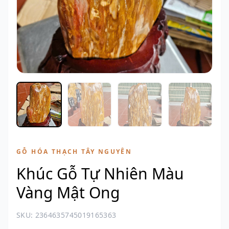
GỖ HÓA THẠCH TÂY NGUYÊN
Khúc Gỗ Tự Nhiên Màu
Vàng Mật Ong
SKU: 2364635745019165363