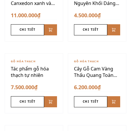
Canxedon xanh vàng
Nguyên Khối Dáng
siêu đẹp
Núi
11.000.000₫
4.500.000₫
CHI TIẾT
CHI TIẾT
GỖ HÓA THẠCH
GỖ HÓA THẠCH
Tác phẩm gỗ hóa
Cây Gỗ Cam Vàng
thạch tự nhiên
Thấu Quang Toàn
Phần
7.500.000₫
6.200.000₫
CHI TIẾT
CHI TIẾT