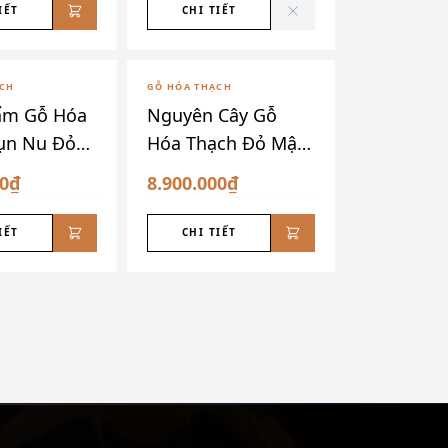
IẾT
CHI TIẾT
ẠCH
GỖ HÓA THẠCH
ẩm Gỗ Hóa
Nguyên Cây Gỗ
ụn Nu Đỏ
Hóa Thạch Đỏ Mận
Siêu Đẹp
00₫
8.900.000₫
IẾT
CHI TIẾT