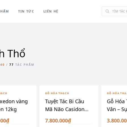
PHẨM
TIN TỨC
LIÊN HỆ
h Thổ
-40
/
77
TÁC PHẨM
HẠCH
GỖ HÓA THẠCH
GỖ HÓA TH
xedon vàng
Tuyệt Tác Bi Cầu
Gỗ Hóa 
ên 12kg
Mã Não Casidon
Vân – S
cao cấp
VIP
000₫
7.800.000₫
3.800.0