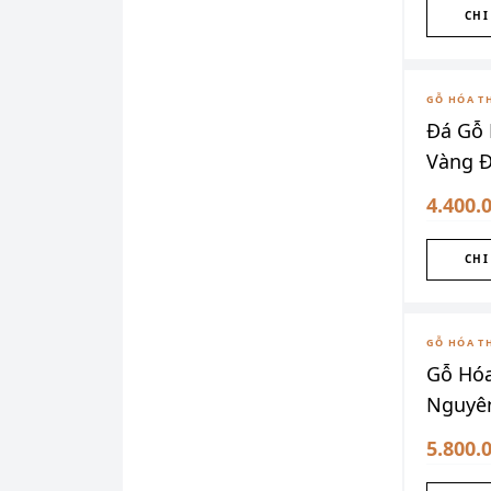
CHI
GỖ HÓA T
Đá Gỗ 
Vàng 
4.400.
CHI
ĐÃ SƯU
GỖ HÓA T
Gỗ Hó
Nguyên
5.800.