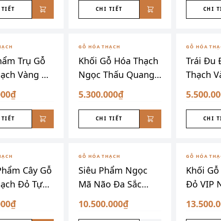
 TIẾT
CHI TIẾT
CHI T
HẠCH
GỖ HÓA THẠCH
GỖ HÓA TH
hẩm Trụ Gỗ
Khối Gỗ Hóa Thạch
Trái Đu
ạch Vàng Đỏ
Ngọc Thấu Quang
Thạch V
ão
15kg
000₫
5.300.000₫
5.500.0
 TIẾT
CHI TIẾT
CHI T
ĐÃ SƯU TẦM
ĐÃ SƯU T
HẠCH
GỖ HÓA THẠCH
GỖ HÓA TH
Phẩm Cây Gỗ
Siêu Phẩm Ngọc
Khối Gỗ
ạch Đỏ Tự
Mã Não Đa Sắc
Đỏ VIP 
Siêu Vân Nghệ
000₫
10.500.000₫
13.500.
Thuật