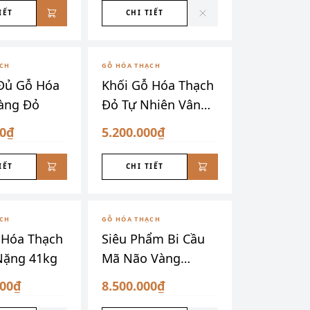
IẾT
CHI TIẾT
ẠCH
GỖ HÓA THẠCH
 Đủ Gỗ Hóa
Khối Gỗ Hóa Thạch
àng Đỏ
Đỏ Tự Nhiên Vân
Đẹp
00₫
5.200.000₫
IẾT
CHI TIẾT
ẦM
ĐÃ SƯU TẦM
ẠCH
GỖ HÓA THẠCH
 Hóa Thạch
Siêu Phẩm Bi Cầu
Nặng 41kg
Mã Não Vàng
Chanh
000₫
8.500.000₫