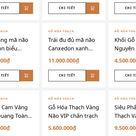
 TIẾT
CHI TIẾT
CHI T
HẠCH
GỖ HÓA THẠCH
GỖ HÓA TH
àng mã não
Trái đu đủ mã não
Khối Gỗ
n biểu
Canxedon xanh
Nguyên 
ài lộc
vàng siêu đẹp
Núi
000₫
11.000.000₫
4.500.0
 TIẾT
CHI TIẾT
CHI T
HẠCH
GỖ HÓA THẠCH
GỖ HÓA TH
ỗ Cam Vàng
Gỗ Hóa Thạch Vàng
Siêu Ph
Quang Toàn
Não VIP chấn trạch
Thạch V
Kim Dán
000₫
5.600.000₫
9.500.0