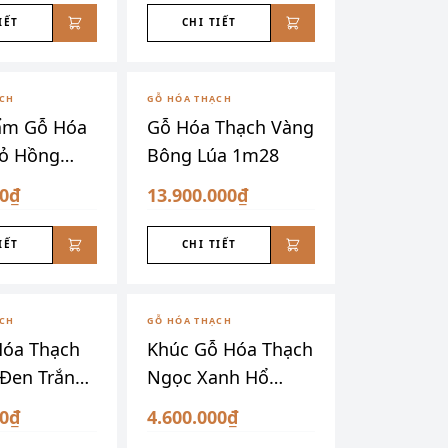
IẾT
CHI TIẾT
ẠCH
GỖ HÓA THẠCH
ẩm Gỗ Hóa
Gỗ Hóa Thạch Vàng
ỏ Hồng
Bông Lúa 1m28
00₫
13.900.000₫
IẾT
CHI TIẾT
ĐÃ SƯU TẦM
ẠCH
GỖ HÓA THẠCH
Hóa Thạch
Khúc Gỗ Hóa Thạch
 Đen Trắng
Ngọc Xanh Hổ
Phách
00₫
4.600.000₫