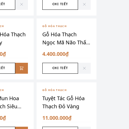
IẾT
CHI TIẾT
ĐÃ SƯU TẦM
ẠCH
GỖ HÓA THẠCH
 Hóa Thạch
Gỗ Hóa Thạch
y
Ngọc Mã Não Thấu
Quang VIP (Dáng
00₫
4.400.000₫
Quả Xoài)
IẾT
CHI TIẾT
ĐÃ SƯU TẦM
ẠCH
GỖ HÓA THẠCH
Mun Hoa
Tuyệt Tác Gỗ Hóa
ch Siêu
Thạch Đỏ Vàng
00₫
11.000.000₫