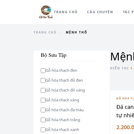
TRANG CHỦ
CÂU CHUYỆN
TÁC 
TRANG CHỦ
/
MỆNH THỔ
Mện
Bộ Sưu Tập
HIỂN THỊ
1
Gỗ hóa thạch đen
Gỗ hóa thạch đỏ đen
Gỗ hóa thạch đỏ vàng
GỖ HÓA T
Gỗ hóa thạch vàng
Đá can
Gỗ hóa thạch đa màu
tự nhi
Gỗ hóa thạch trắng
2.200.
Gỗ hóa thạch xanh