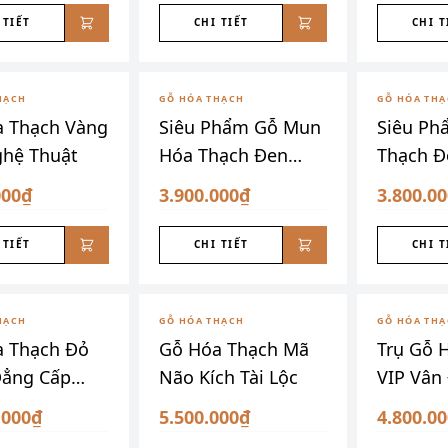
 TIẾT
CHI TIẾT
CHI T
HẠCH
GỖ HÓA THẠCH
GỖ HÓA TH
 Thạch Vàng
Siêu Phẩm Gỗ Mun
Siêu Ph
hệ Thuật
Hóa Thạch Đen
Thạch Đ
Tuyền Đẳng Cấp
Đen VIP
000₫
3.900.000₫
3.800.0
 TIẾT
CHI TIẾT
CHI T
HẠCH
GỖ HÓA THẠCH
GỖ HÓA TH
a Thạch Đỏ
Gỗ Hóa Thạch Mã
Trụ Gỗ 
Đẳng Cấp
Não Kích Tài Lộc
VIP Vân
g Lưu
Vàng
.000₫
5.500.000₫
4.800.0