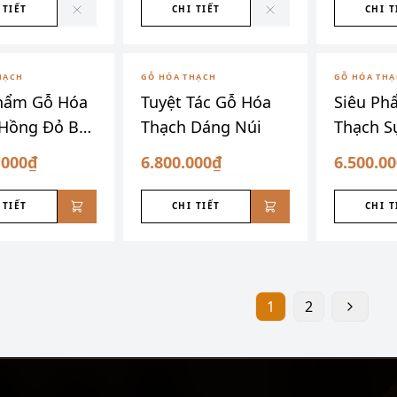
 TIẾT
CHI TIẾT
CHI T
HẠCH
GỖ HÓA THẠCH
GỖ HÓA TH
Phẩm Gỗ Hóa
Tuyệt Tác Gỗ Hóa
Siêu Ph
 Hồng Đỏ Bề
Thạch Dáng Núi
Thạch S
Vàng
.000₫
6.800.000₫
6.500.0
 TIẾT
CHI TIẾT
CHI T
1
2