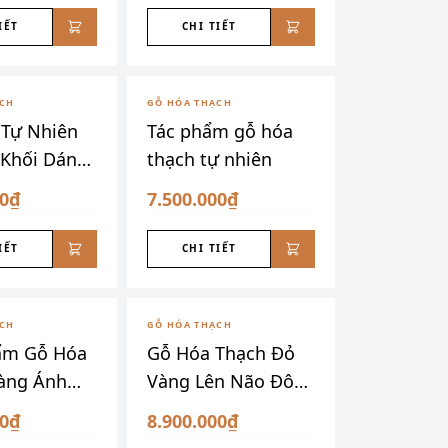
IẾT
CHI TIẾT
ẠCH
GỖ HÓA THẠCH
 Tự Nhiên
Tác phẩm gỗ hóa
Khối Dáng
thạch tự nhiên
00₫
7.500.000₫
IẾT
CHI TIẾT
ẠCH
GỖ HÓA THẠCH
ẩm Gỗ Hóa
Gỗ Hóa Thạch Đỏ
àng Ánh
Vàng Lên Não Đôn
g Núi
Nu VIP
00₫
8.900.000₫