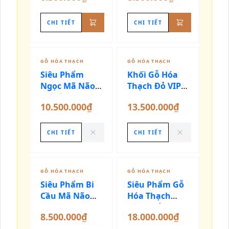
CHI TIẾT
CHI TIẾT
ĐÃ SƯU TẦM
ĐÃ SƯU TẦM
GỖ HÓA THẠCH
GỖ HÓA THẠCH
Siêu Phẩm
Khối Gỗ Hóa
Ngọc Mã Não
Thạch Đỏ VIP
Đa Sắc Siêu
Nặng 41kg
10.500.000₫
13.500.000₫
Vân Nghệ
Thuật
CHI TIẾT
CHI TIẾT
ĐÃ SƯU TẦM
GỖ HÓA THẠCH
GỖ HÓA THẠCH
Siêu Phẩm Bi
Siêu Phẩm Gỗ
Cầu Mã Não
Hóa Thạch
Vàng Chanh
Hồng Đỏ Bề
8.500.000₫
18.000.000₫
Thế