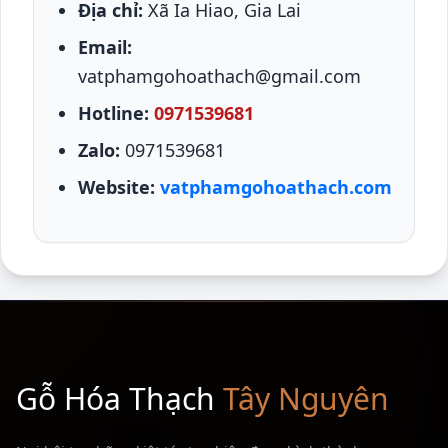
Địa chỉ:
Xã Ia Hiao, Gia Lai
Email:
vatphamgohoathach@gmail.com
Hotline:
0971539681
Zalo:
0971539681
Website:
vatphamgohoathach.com
Gỗ Hóa Thạch
Tây Nguyên