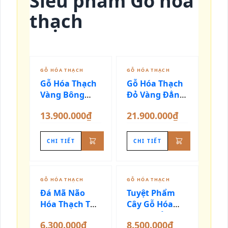
Siêu phẩm Gỗ hóa
thạch
GỖ HÓA THẠCH
GỖ HÓA THẠCH
Gỗ Hóa Thạch
Gỗ Hóa Thạch
Vàng Bông
Đỏ Vàng Đẳng
Lúa 1m28
Cấp Thượng
13.900.000₫
21.900.000₫
Lưu
CHI TIẾT
CHI TIẾT
GỖ HÓA THẠCH
GỖ HÓA THẠCH
Đá Mã Não
Tuyệt Phẩm
Hóa Thạch Tự
Cây Gỗ Hóa
Nhiên
Thạch Đỏ Tự
6.300.000₫
8.500.000₫
Nhiên