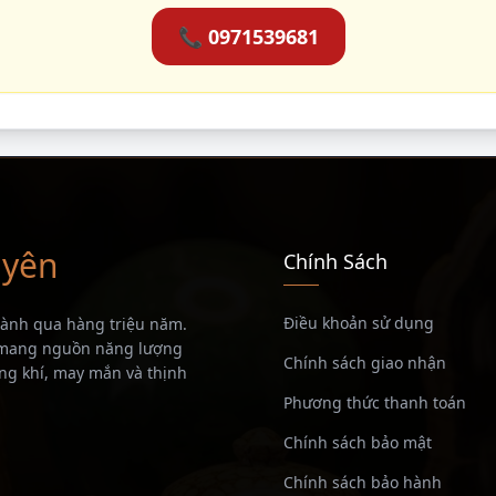
📞 0971539681
uyên
Chính Sách
Điều khoản sử dụng
thành qua hàng triệu năm.
, mang nguồn năng lượng
Chính sách giao nhận
g khí, may mắn và thịnh
Phương thức thanh toán
Chính sách bảo mật
Chính sách bảo hành