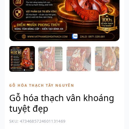
GỖ HÓA THẠCH TÂY NGUYÊN
Gỗ hóa thạch vân khoáng
tuyệt đẹp
SKU: 4734685724601131469