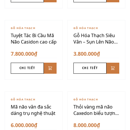
GỖ HÓA THẠCH
GỖ HÓA THẠCH
Tuyệt Tác Bi Cầu Mã
Gỗ Hóa Thạch Siêu
Não Casidon cao cấp
Vân – Sụn Lên Não
VIP
7.800.000₫
3.800.000₫
CHI TIẾT
CHI TIẾT
GỖ HÓA THẠCH
GỖ HÓA THẠCH
Mã não vân đa sắc
Thỏi vàng mã não
dáng trụ nghệ thuật
Caxedon biểu tượng
tài lộc
6.000.000₫
8.000.000₫