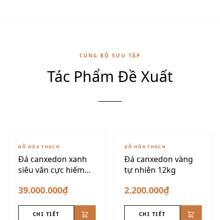
CÙNG BỘ SƯU TẬP
Tác Phẩm Đề Xuất
GỖ HÓA THẠCH
GỖ HÓA THẠCH
Đá canxedon xanh
Đá canxedon vàng
siêu vân cực hiếm
tự nhiên 12kg
175kg
39.000.000₫
2.200.000₫
CHI TIẾT
CHI TIẾT