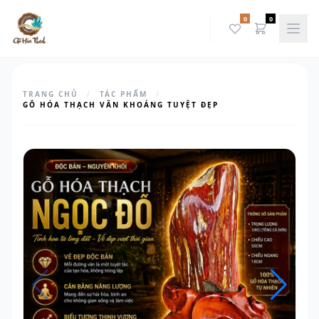
0
0
TRANG CHỦ
/
TÁC PHẨM
/
GỖ HÓA THẠCH VÂN KHOÁNG TUYỆT ĐẸP