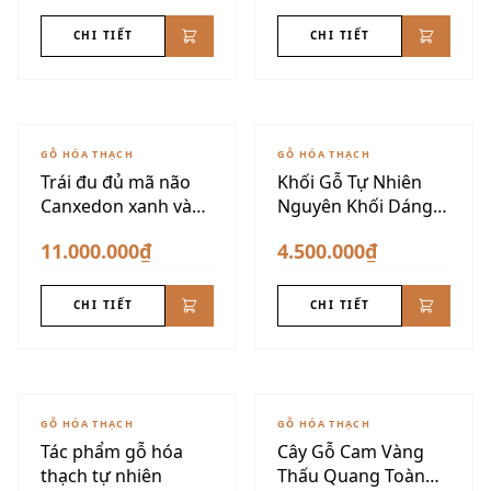
CHI TIẾT
CHI TIẾT
GỖ HÓA THẠCH
GỖ HÓA THẠCH
Trái đu đủ mã não
Khối Gỗ Tự Nhiên
Canxedon xanh vàng
Nguyên Khối Dáng
siêu đẹp
Núi
11.000.000₫
4.500.000₫
CHI TIẾT
CHI TIẾT
GỖ HÓA THẠCH
GỖ HÓA THẠCH
Tác phẩm gỗ hóa
Cây Gỗ Cam Vàng
thạch tự nhiên
Thấu Quang Toàn