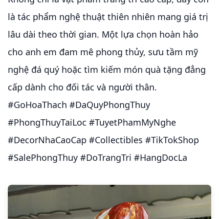
là tác phẩm nghệ thuật thiên nhiên mang giá trị
lâu dài theo thời gian. Một lựa chọn hoàn hảo
cho anh em đam mê phong thủy, sưu tầm mỹ
nghệ đá quý hoặc tìm kiếm món quà tặng đẳng
cấp dành cho đối tác và người thân.
#GoHoaThach #DaQuyPhongThuy
#PhongThuyTaiLoc #TuyetPhamMyNghe
#DecorNhaCaoCap #Collectibles #TikTokShop
#SalePhongThuy #DoTrangTri #HangDocLa