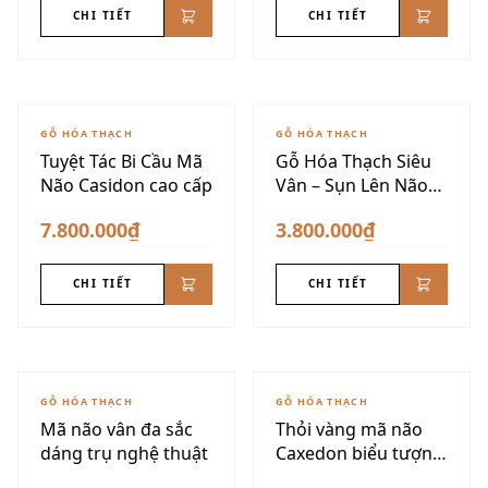
CHI TIẾT
CHI TIẾT
GỖ HÓA THẠCH
GỖ HÓA THẠCH
Tuyệt Tác Bi Cầu Mã
Gỗ Hóa Thạch Siêu
Não Casidon cao cấp
Vân – Sụn Lên Não
VIP
7.800.000₫
3.800.000₫
CHI TIẾT
CHI TIẾT
GỖ HÓA THẠCH
GỖ HÓA THẠCH
Mã não vân đa sắc
Thỏi vàng mã não
dáng trụ nghệ thuật
Caxedon biểu tượng
tài lộc