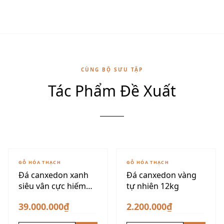
CÙNG BỘ SƯU TẬP
Tác Phẩm Đề Xuất
GỖ HÓA THẠCH
GỖ HÓA THẠCH
Đá canxedon xanh
Đá canxedon vàng
siêu vân cực hiếm
tự nhiên 12kg
175kg
39.000.000₫
2.200.000₫