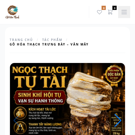
0
0
TRANG CHỦ
/
TÁC PHẨM
/
GỖ HÓA THẠCH TRƯNG BÀY – VÂN MÂY