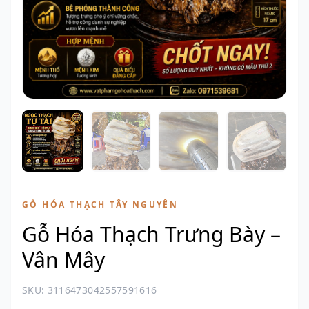
GỖ HÓA THẠCH TÂY NGUYÊN
Gỗ Hóa Thạch Trưng Bày –
Vân Mây
SKU: 3116473042557591616