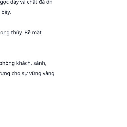
gọc dày và chất đá ổn
 bày.
hong thủy. Bề mặt
phòng khách, sảnh,
rưng cho sự vững vàng