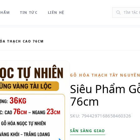
PHẨM
TIN TỨC
LIÊN HỆ
HÓA THẠCH CAO 76CM
GỖ HÓA THẠCH TÂY NGUYÊ
Siêu Phẩm G
76cm
SKU: 7944297168658460326
SẴN SÀNG GIAO