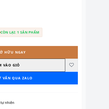
CÒN LẠI: 1 SẢN PHẨM
SỞ HỮU NGAY
M VÀO GIỎ
Ư VẤN QUA ZALO
tự nhiên