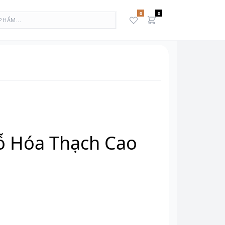
0
0
N
ỗ Hóa Thạch Cao