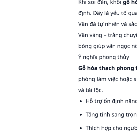
Khi soi đèn, khối
gỗ h
định. Đây là yếu tố qu
Vân đá tự nhiên và sắ
Vân vàng – trắng chuy
bóng giúp vân ngọc nổ
Ý nghĩa phong thủy
Gỗ hóa thạch phong 
phòng làm việc hoặc 
và tài lộc.
Hỗ trợ ổn định năn
Tăng tính sang trọ
Thích hợp cho ngườ