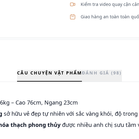
Kiểm tra video quay cận cản
Giao hàng an toàn toàn quố
CÂU CHUYỆN VẬT PHẨM
ĐÁNH GIÁ (98)
36kg – Cao 76cm, Ngang 23cm
g
sở hữu vẻ đẹp tự nhiên với sắc vàng khói, độ trong
hóa thạch phong thủy
được nhiều anh chị sưu tầm v