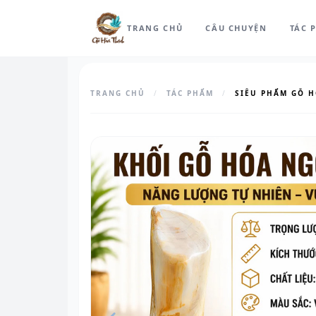
TRANG CHỦ
CÂU CHUYỆN
TÁC 
TRANG CHỦ
/
TÁC PHẨM
/
SIÊU PHẨM GỖ 