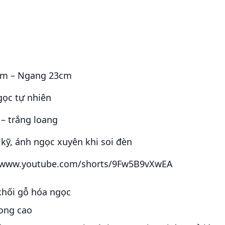
6cm – Ngang 23cm
gọc tự nhiên
 – trắng loang
kỹ, ánh ngọc xuyên khi soi đèn
//www.youtube.com/shorts/9Fw5B9vXwEA
khối gỗ hóa ngọc
ong cao