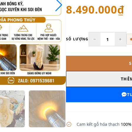
8.490.000₫
SỐ LƯỢNG
THÊ
T
Cam kết gỗ hóa thạch
100% 