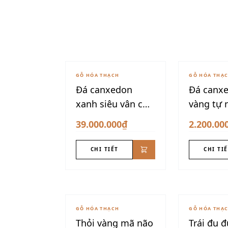
GỖ HÓA THẠCH
GỖ HÓA THẠ
Đá canxedon
Đá canx
xanh siêu vân cực
vàng tự 
hiếm 175kg
12kg
39.000.000₫
2.200.00
CHI TIẾT
CHI TI
GỖ HÓA THẠCH
GỖ HÓA THẠ
Thỏi vàng mã não
Trái đu 