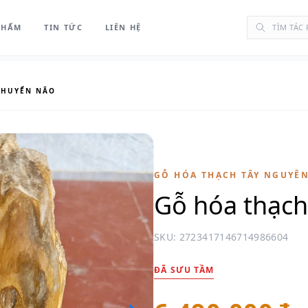
PHẨM
TIN TỨC
LIÊN HỆ
CHUYỂN NÃO
GỖ HÓA THẠCH TÂY NGUYÊ
Gỗ hóa thạch
SKU: 2723417146714986604
ĐÃ SƯU TẦM