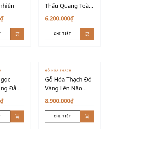
 nhiên
Thấu Quang Toàn
Phần
0₫
6.200.000₫
T
CHI TIẾT
H
GỖ HÓA THẠCH
Ngọc
Gỗ Hóa Thạch Đỏ
ang Đẳng
Vàng Lên Não
Đôn Nu VIP
0₫
8.900.000₫
T
CHI TIẾT