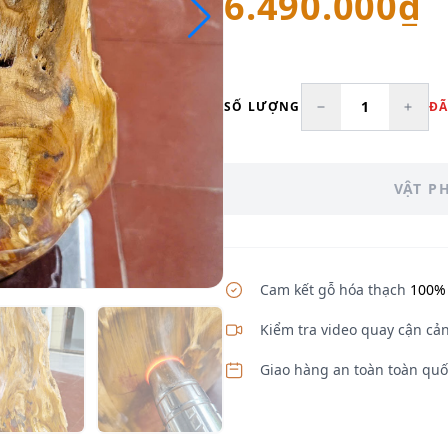
6.490.000₫
SỐ LƯỢNG
ĐÃ
VẬT P
Cam kết gỗ hóa thạch
100% 
Kiểm tra video quay cận cản
Giao hàng an toàn toàn quố