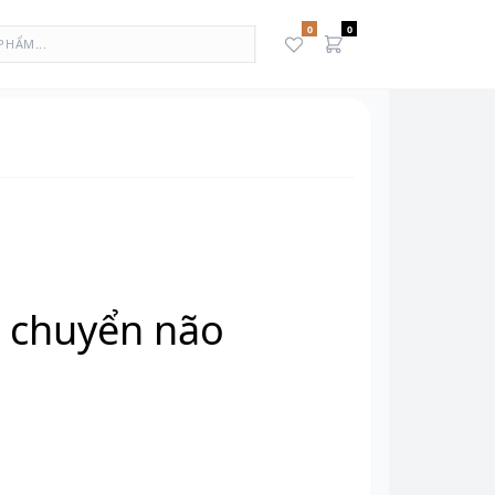
0
0
N
 chuyển não