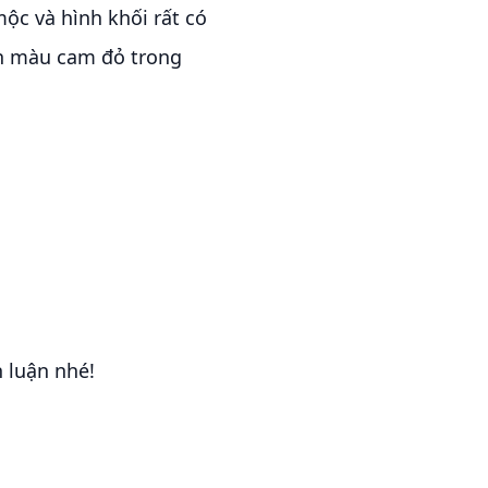
ộc và hình khối rất có
ên màu cam đỏ trong
h luận nhé!