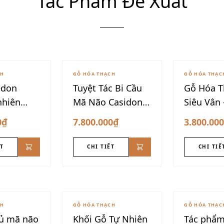
Tác Phẩm Đề Xuất
CH
GỖ HÓA THẠCH
GỖ HÓA THẠC
edon
Tuyệt Tác Bi Cầu
Gỗ Hóa T
nhiên
Mã Não Casidon
Siêu Vân 
cao cấp
Lên Não 
0₫
7.800.000₫
3.800.00
ẾT
CHI TIẾT
CHI TIẾ
CH
GỖ HÓA THẠCH
GỖ HÓA THẠC
đủ mã não
Khối Gỗ Tự Nhiên
Tác phẩm