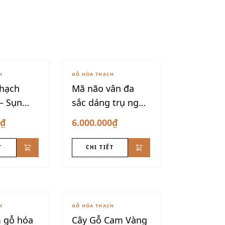
H
GỖ HÓA THẠCH
hạch
Mã não vân đa
– Sụn
sắc dáng trụ nghệ
VIP
thuật
0₫
6.000.000₫
T
CHI TIẾT
H
GỖ HÓA THẠCH
 gỗ hóa
Cây Gỗ Cam Vàng