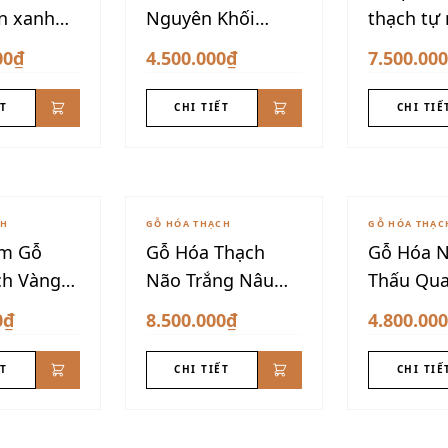
n xanh
Nguyên Khối
thạch tự
u đẹp
Dáng Núi
00₫
4.500.000₫
7.500.00
ẾT
CHI TIẾT
CHI TIẾ
CH
GỖ HÓA THẠCH
GỖ HÓA THẠC
ẩm Gỗ
Gỗ Hóa Thạch
Gỗ Hóa 
ch Vàng
Não Trắng Nâu
Thấu Qu
 Dáng
Thấu Quang
Cấp
0₫
8.500.000₫
4.800.00
ẾT
CHI TIẾT
CHI TIẾ