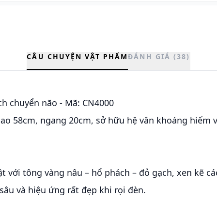
CÂU CHUYỆN VẬT PHẨM
ĐÁNH GIÁ (38)
ch chuyển não - Mã: CN4000
cao 58cm, ngang 20cm, sở hữu hệ vân khoáng hiếm v
ật với tông vàng nâu – hổ phách – đỏ gạch, xen kẽ c
 sâu và hiệu ứng rất đẹp khi rọi đèn.