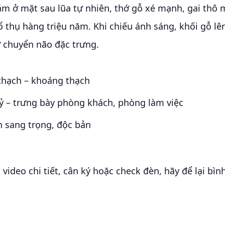
m ở mặt sau lũa tự nhiên, thớ gỗ xé mạnh, gai thô m
 thụ hàng triệu năm. Khi chiếu ánh sáng, khối gỗ l
ự chuyển não đặc trưng.
thạch – khoáng thạch
 – trưng bày phòng khách, phòng làm việc
n sang trọng, độc bản
ideo chi tiết, cân ký hoặc check đèn, hãy để lại bìn