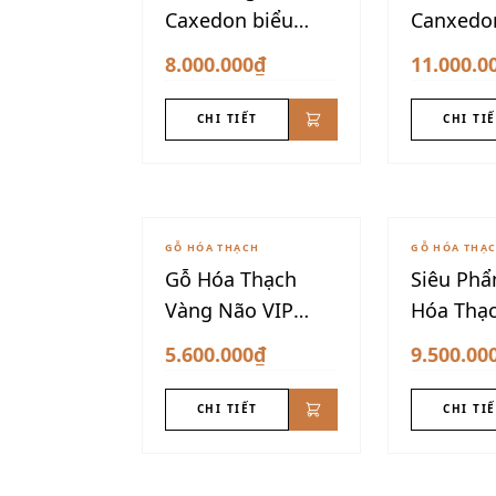
Caxedon biểu
Canxedo
tượng tài lộc
vàng siê
8.000.000₫
11.000.0
CHI TIẾT
CHI TI
GỖ HÓA THẠCH
GỖ HÓA THẠ
Gỗ Hóa Thạch
Siêu Ph
Vàng Não VIP
Hóa Thạ
chấn trạch
Ánh Kim
5.600.000₫
9.500.00
Núi
CHI TIẾT
CHI TI