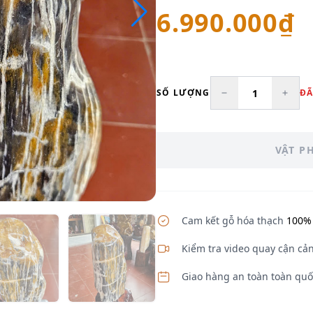
6.990.000₫
SỐ LƯỢNG
ĐÃ
VẬT P
Cam kết gỗ hóa thạch
100% 
Kiểm tra video quay cận cản
Giao hàng an toàn toàn quố