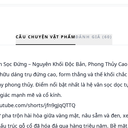
CÂU CHUYỆN VẬT PHẨM
ĐÁNH GIÁ (60)
n Sọc Đứng – Nguyên Khối Độc Bản, Phong Thủy Cao
hữu dáng trụ đứng cao, form thẳng và thế khối chắc
y phong thủy. Điểm nổi bật nhất là hệ vân sọc dọc t
 giác mạnh mẽ và cổ kính.
outube.com/shorts/jfn9gJqQTTQ
ự pha trộn hài hòa giữa vàng mật, nâu sẫm và đen, 
cấu trúc gỗ cổ đã hóa đá qua hàng triệu năm. Bề mặt