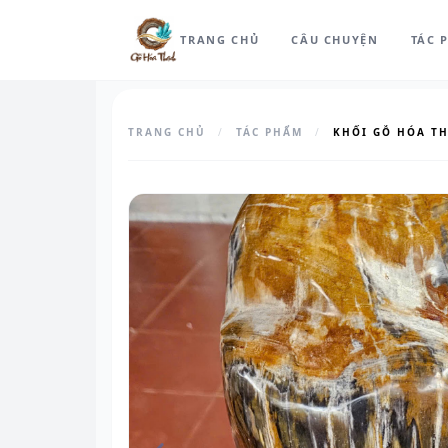
TRANG CHỦ
CÂU CHUYỆN
TÁC 
TRANG CHỦ
/
TÁC PHẨM
/
KHỐI GỖ HÓA T