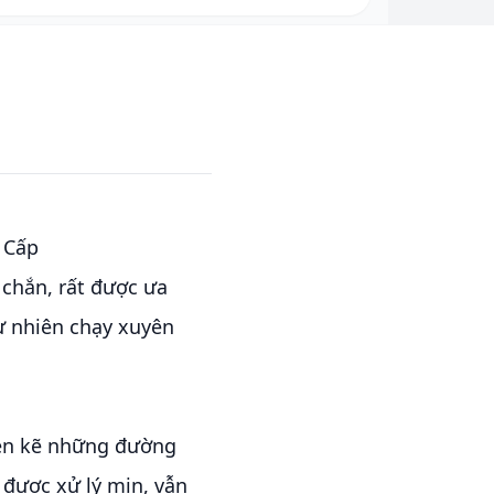
 Cấp
 chắn, rất được ưa
ự nhiên chạy xuyên
xen kẽ những đường
 được xử lý mịn, vẫn