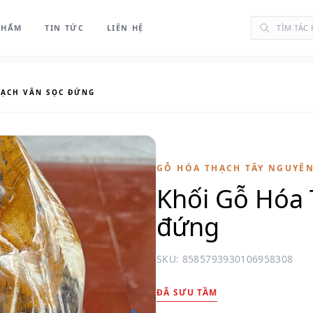
PHẨM
TIN TỨC
LIÊN HỆ
HẠCH VÂN SỌC ĐỨNG
GỖ HÓA THẠCH TÂY NGUYÊ
Khối Gỗ Hóa 
đứng
SKU: 8585793930106958308
ĐÃ SƯU TẦM