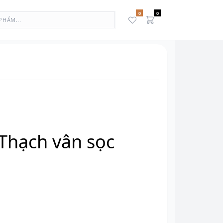
0
0
N
Thạch vân sọc