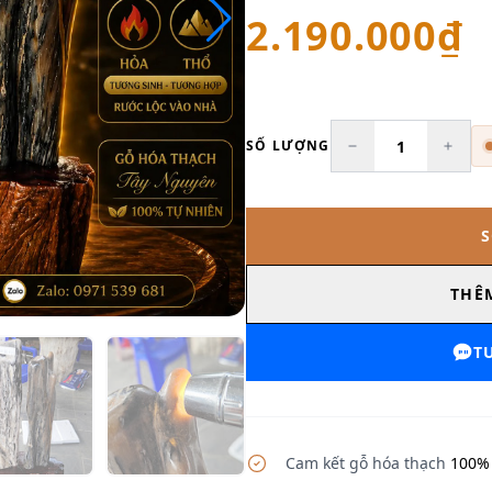
2.190.000₫
SỐ LƯỢNG
THÊ
T
Cam kết gỗ hóa thạch
100% 