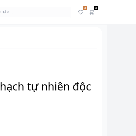
0
0
N
thạch tự nhiên độc