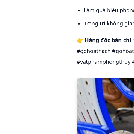
Làm quà biếu phong
Trang trí không gi
👉 Hàng độc bản chỉ 
#gohoathach #gohóat
#vatphamphongthuy #