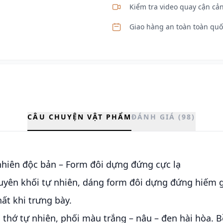
Kiểm tra video quay cận cản
Giao hàng an toàn toàn quố
CÂU CHUYỆN VẬT PHẨM
ĐÁNH GIÁ (98)
nhiên độc bản – Form đôi dựng đứng cực lạ
yên khối tự nhiên, dáng form đôi dựng đứng hiếm g
ất khi trưng bày.
o thớ tự nhiên, phối màu trắng – nâu – đen hài hòa.