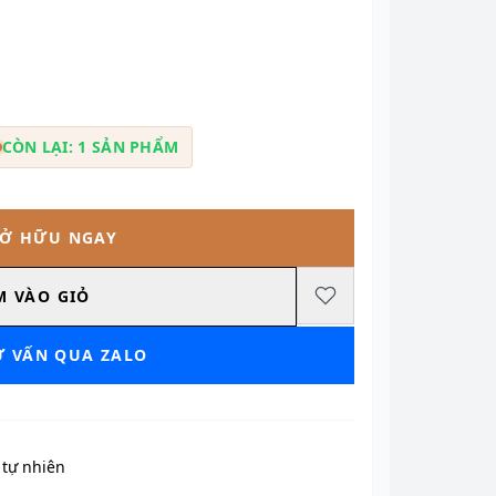
CÒN LẠI: 1 SẢN PHẨM
SỞ HỮU NGAY
M VÀO GIỎ
Ư VẤN QUA ZALO
tự nhiên