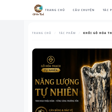
TRANG CHỦ
CÂU CHUYỆN
TÁC 
TRANG CHỦ
/
TÁC PHẨM
/
KHỐI GỖ HÓA T