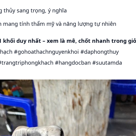
 thủy sang trọng, ý nghĩa
an mang tính thẩm mỹ và năng lượng tự nhiên
1 khối duy nhất – xem là mê, chốt nhanh trong gi
hạch #gohoathachnguyenkhoi #daphongthuy
trangtriphongkhach #hangdocban #suutamda