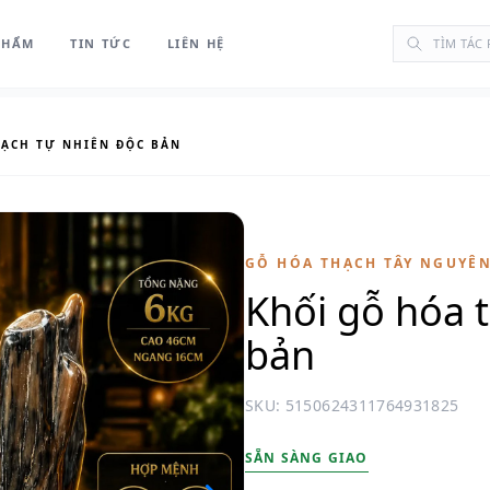
PHẨM
TIN TỨC
LIÊN HỆ
HẠCH TỰ NHIÊN ĐỘC BẢN
GỖ HÓA THẠCH TÂY NGUYÊ
Khối gỗ hóa 
bản
SKU: 5150624311764931825
SẴN SÀNG GIAO