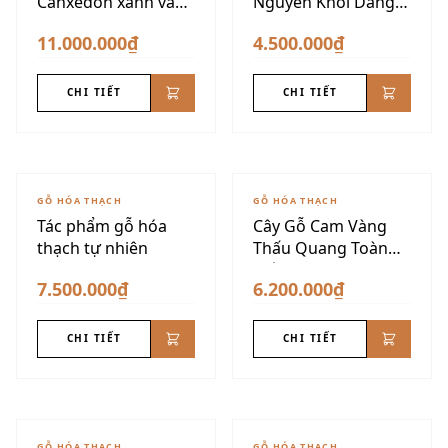
Canxedon xanh vàng
Nguyên Khối Dáng
siêu đẹp
Núi
11.000.000₫
4.500.000₫
CHI TIẾT
CHI TIẾT
GỖ HÓA THẠCH
GỖ HÓA THẠCH
Tác phẩm gỗ hóa
Cây Gỗ Cam Vàng
thạch tự nhiên
Thấu Quang Toàn
Phần
7.500.000₫
6.200.000₫
CHI TIẾT
CHI TIẾT
GỖ HÓA THẠCH
GỖ HÓA THẠCH