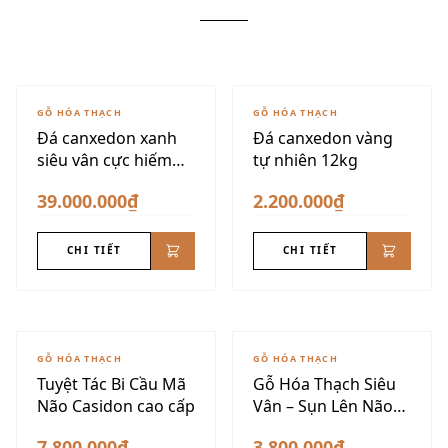
GỖ HÓA THẠCH
GỖ HÓA THẠCH
Đá canxedon xanh
Đá canxedon vàng
siêu vân cực hiếm
tự nhiên 12kg
175kg
39.000.000₫
2.200.000₫
CHI TIẾT
CHI TIẾT
GỖ HÓA THẠCH
GỖ HÓA THẠCH
Tuyệt Tác Bi Cầu Mã
Gỗ Hóa Thạch Siêu
Não Casidon cao cấp
Vân – Sụn Lên Não
VIP
7.800.000₫
3.800.000₫