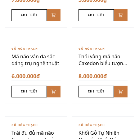
CHI TIẾT
CHI TIẾT
GỖ HÓA THẠCH
GỖ HÓA THẠCH
Mã não vân đa sắc
Thỏi vàng mã não
dáng trụ nghệ thuật
Caxedon biểu tượng
tài lộc
6.000.000₫
8.000.000₫
CHI TIẾT
CHI TIẾT
GỖ HÓA THẠCH
GỖ HÓA THẠCH
Trái đu đủ mã não
Khối Gỗ Tự Nhiên