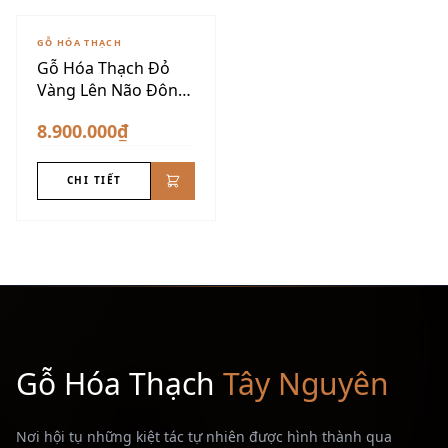
GỖ HÓA THẠCH
Gỗ Hóa Thạch Đỏ
Vàng Lên Não Đôn
Nu VIP
8.900.000₫
CHI TIẾT
Gỗ Hóa Thạch
Tây Nguyên
Nơi hội tụ những kiệt tác tự nhiên được hình thành qua