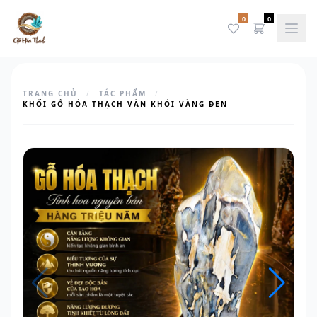
0
0
TRANG CHỦ
/
TÁC PHẨM
/
KHỐI GỖ HÓA THẠCH VÂN KHÓI VÀNG ĐEN