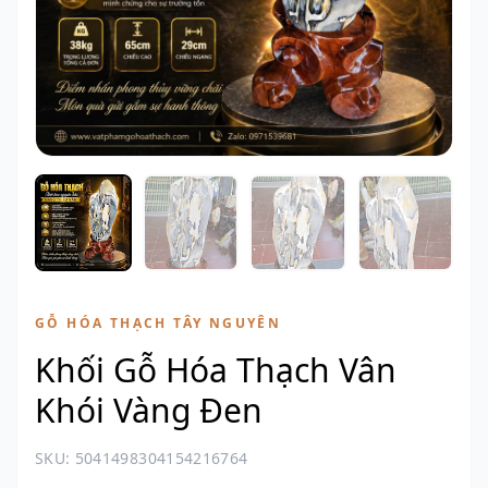
GỖ HÓA THẠCH TÂY NGUYÊN
Khối Gỗ Hóa Thạch Vân
Khói Vàng Đen
SKU: 5041498304154216764