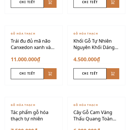
CHI TIẾT
CHI TIẾT
GỖ HÓA THẠCH
GỖ HÓA THẠCH
Trái đu đủ mã não
Khối Gỗ Tự Nhiên
Canxedon xanh vàng
Nguyên Khối Dáng
siêu đẹp
Núi
11.000.000₫
4.500.000₫
CHI TIẾT
CHI TIẾT
GỖ HÓA THẠCH
GỖ HÓA THẠCH
Tác phẩm gỗ hóa
Cây Gỗ Cam Vàng
thạch tự nhiên
Thấu Quang Toàn
Phần