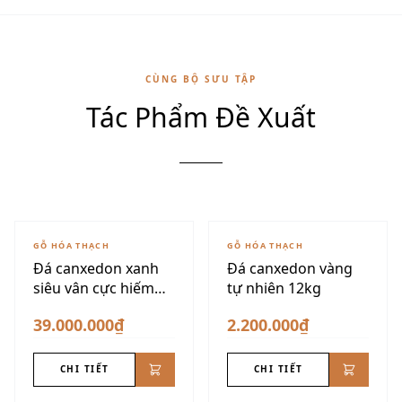
CÙNG BỘ SƯU TẬP
Tác Phẩm Đề Xuất
GỖ HÓA THẠCH
GỖ HÓA THẠCH
Đá canxedon xanh
Đá canxedon vàng
siêu vân cực hiếm
tự nhiên 12kg
175kg
39.000.000₫
2.200.000₫
CHI TIẾT
CHI TIẾT