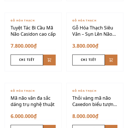
GỖ HÓA THẠCH
GỖ HÓA THẠCH
Tuyệt Tác Bi Cầu Mã
Gỗ Hóa Thạch Siêu
Não Casidon cao cấp
Vân – Sụn Lên Não
VIP
7.800.000₫
3.800.000₫
CHI TIẾT
CHI TIẾT
GỖ HÓA THẠCH
GỖ HÓA THẠCH
Mã não vân đa sắc
Thỏi vàng mã não
dáng trụ nghệ thuật
Caxedon biểu tượng
tài lộc
6.000.000₫
8.000.000₫