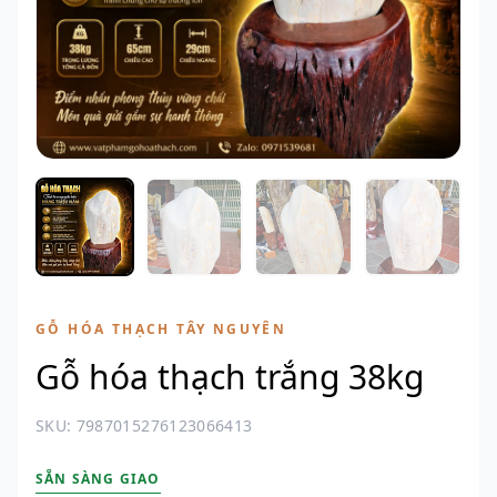
GỖ HÓA THẠCH TÂY NGUYÊN
Gỗ hóa thạch trắng 38kg
SKU: 7987015276123066413
SẴN SÀNG GIAO