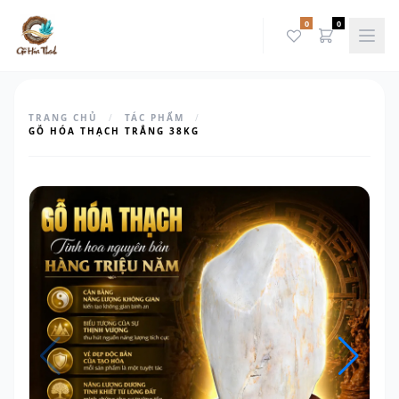
0
0
TRANG CHỦ
/
TÁC PHẨM
/
GỖ HÓA THẠCH TRẮNG 38KG