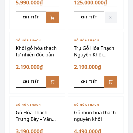
5.990.000₫
125.000.000₫
CHI TIẾT
CHI TIẾT
GỖ HÓA THẠCH
GỖ HÓA THẠCH
Khối gỗ hóa thạch
Trụ Gỗ Hóa Thạch
tự nhiên độc bản
Nguyên Khối
Xuyên Sáng
2.190.000₫
2.190.000₫
CHI TIẾT
CHI TIẾT
GỖ HÓA THẠCH
GỖ HÓA THẠCH
Gỗ Hóa Thạch
Gỗ mun hóa thạch
Trưng Bày – Vân
nguyên khối
Mây
3.190.000₫
4.490.000₫