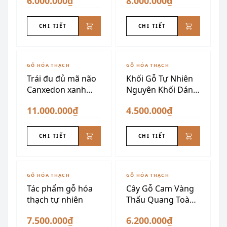
6.000.000₫
8.000.000₫
CHI TIẾT
CHI TIẾT
GỖ HÓA THẠCH
GỖ HÓA THẠCH
Trái đu đủ mã não
Khối Gỗ Tự Nhiên
Canxedon xanh
Nguyên Khối Dáng
vàng siêu đẹp
Núi
11.000.000₫
4.500.000₫
CHI TIẾT
CHI TIẾT
GỖ HÓA THẠCH
GỖ HÓA THẠCH
Tác phẩm gỗ hóa
Cây Gỗ Cam Vàng
thạch tự nhiên
Thấu Quang Toàn
Phần
7.500.000₫
6.200.000₫