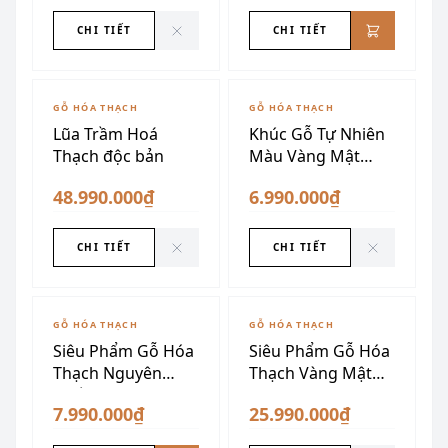
CHI TIẾT
CHI TIẾT
ĐÃ SƯU TẦM
ĐÃ SƯU TẦM
GỖ HÓA THẠCH
GỖ HÓA THẠCH
Lũa Trầm Hoá
Khúc Gỗ Tự Nhiên
Thạch độc bản
Màu Vàng Mật
Ong
48.990.000₫
6.990.000₫
CHI TIẾT
CHI TIẾT
ĐÃ SƯU TẦM
GỖ HÓA THẠCH
GỖ HÓA THẠCH
Siêu Phẩm Gỗ Hóa
Siêu Phẩm Gỗ Hóa
Thạch Nguyên
Thạch Vàng Mật
Khối
Ong
7.990.000₫
25.990.000₫