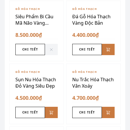
ĐÃ SƯU TẦM
GỖ HÓA THẠCH
GỖ HÓA THẠCH
Siêu Phẩm Bi Cầu
Đá Gỗ Hóa Thạch
Mã Não Vàng
Vàng Độc Bản
Chanh
8.500.000₫
4.400.000₫
CHI TIẾT
CHI TIẾT
GỖ HÓA THẠCH
GỖ HÓA THẠCH
Sụn Nu Hóa Thạch
Nu Trắc Hóa Thạch
Đỏ Vàng Siêu Đẹp
Vân Xoáy
4.500.000₫
4.700.000₫
CHI TIẾT
CHI TIẾT