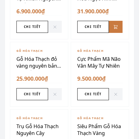
Khối
Búp Măng
6.900.000₫
31.900.000₫
CHI TIẾT
CHI TIẾT
ĐÃ SƯU TẦM
ĐÃ SƯU TẦM
GỖ HÓA THẠCH
GỖ HÓA THẠCH
Gỗ Hóa Thạch đỏ
Cực Phẩm Mã Não
vàng nguyên bản
Vân Mây Tự Nhiên
cao cấp
25.900.000₫
9.500.000₫
CHI TIẾT
CHI TIẾT
GỖ HÓA THẠCH
GỖ HÓA THẠCH
Trụ Gỗ Hóa Thạch
Siêu Phẩm Gỗ Hóa
Nguyên Cây
Thạch Vàng