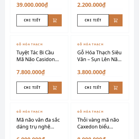
39.000.000₫
2.200.000₫
CHI TIẾT
CHI TIẾT
GỖ HÓA THẠCH
GỖ HÓA THẠCH
Tuyệt Tác Bi Cầu
Gỗ Hóa Thạch Siêu
Mã Não Casidon
Vân – Sụn Lên Não
cao cấp
VIP
7.800.000₫
3.800.000₫
CHI TIẾT
CHI TIẾT
GỖ HÓA THẠCH
GỖ HÓA THẠCH
Mã não vân đa sắc
Thỏi vàng mã não
dáng trụ nghệ
Caxedon biểu
thuật
tượng tài lộc