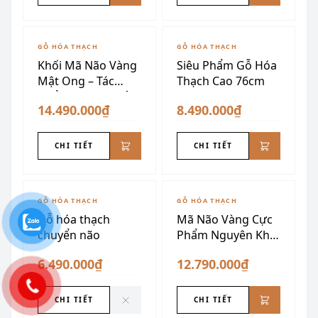
GỖ HÓA THẠCH
GỖ HÓA THẠCH
Khối Mã Não Vàng
Siêu Phẩm Gỗ Hóa
Mật Ong – Tác
Thạch Cao 76cm
Phẩm Phong Thủy
14.490.000₫
8.490.000₫
CHI TIẾT
CHI TIẾT
ĐÃ SƯU TẦM
GỖ HÓA THẠCH
GỖ HÓA THẠCH
Gỗ hóa thạch
Mã Não Vàng Cực
chuyển não
Phẩm Nguyên Khối
34kg
6.490.000₫
12.790.000₫
CHI TIẾT
CHI TIẾT