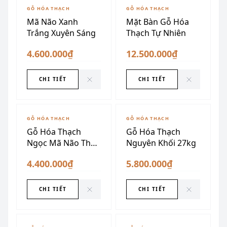
ĐÃ SƯU TẦM
ĐÃ SƯU TẦM
GỖ HÓA THẠCH
GỖ HÓA THẠCH
Mã Não Xanh
Mặt Bàn Gỗ Hóa
Trắng Xuyên Sáng
Thạch Tự Nhiên
4.600.000₫
12.500.000₫
CHI TIẾT
CHI TIẾT
ĐÃ SƯU TẦM
ĐÃ SƯU TẦM
GỖ HÓA THẠCH
GỖ HÓA THẠCH
Gỗ Hóa Thạch
Gỗ Hóa Thạch
Ngọc Mã Não Thấu
Nguyên Khối 27kg
Quang VIP (Dáng
4.400.000₫
5.800.000₫
Quả Xoài)
CHI TIẾT
CHI TIẾT
ĐÃ SƯU TẦM