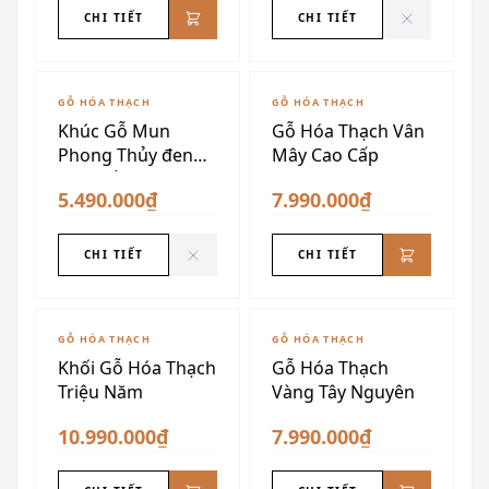
CHI TIẾT
CHI TIẾT
ĐÃ SƯU TẦM
GỖ HÓA THẠCH
GỖ HÓA THẠCH
Khúc Gỗ Mun
Gỗ Hóa Thạch Vân
Phong Thủy đen
Mây Cao Cấp
Vân Trắng
5.490.000₫
7.990.000₫
CHI TIẾT
CHI TIẾT
GỖ HÓA THẠCH
GỖ HÓA THẠCH
Khối Gỗ Hóa Thạch
Gỗ Hóa Thạch
Triệu Năm
Vàng Tây Nguyên
10.990.000₫
7.990.000₫