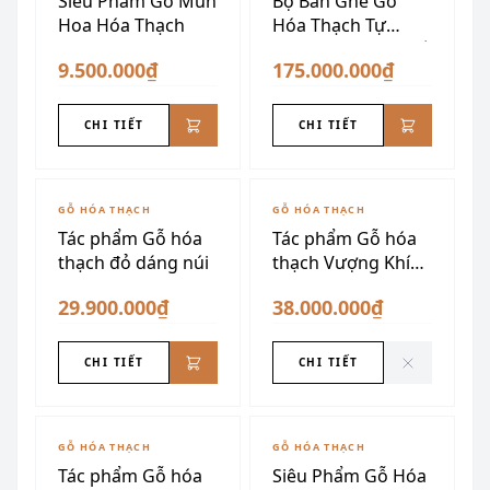
Siêu Phẩm Gỗ Mun
Bộ Bàn Ghế Gỗ
Hoa Hóa Thạch
Hóa Thạch Tự
Nhiên Nguyên Khối
9.500.000₫
175.000.000₫
CHI TIẾT
CHI TIẾT
ĐÃ SƯU TẦM
GỖ HÓA THẠCH
GỖ HÓA THẠCH
Tác phẩm Gỗ hóa
Tác phẩm Gỗ hóa
thạch đỏ dáng núi
thạch Vượng Khí
Ngàn Năm
29.900.000₫
38.000.000₫
CHI TIẾT
CHI TIẾT
ĐÃ SƯU TẦM
ĐÃ SƯU TẦM
GỖ HÓA THẠCH
GỖ HÓA THẠCH
Tác phẩm Gỗ hóa
Siêu Phẩm Gỗ Hóa