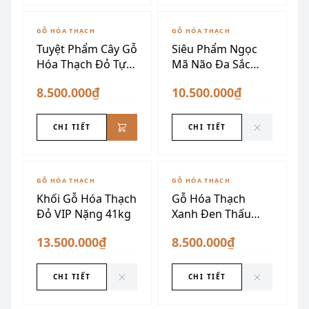
ĐÃ SƯU TẦM
GỖ HÓA THẠCH
GỖ HÓA THẠCH
Tuyệt Phẩm Cây Gỗ
Siêu Phẩm Ngọc
Hóa Thạch Đỏ Tự
Mã Não Đa Sắc
Nhiên
Siêu Vân Nghệ
8.500.000₫
10.500.000₫
Thuật
CHI TIẾT
CHI TIẾT
ĐÃ SƯU TẦM
ĐÃ SƯU TẦM
GỖ HÓA THẠCH
GỖ HÓA THẠCH
Khối Gỗ Hóa Thạch
Gỗ Hóa Thạch
Đỏ VIP Nặng 41kg
Xanh Đen Thấu
Quang
13.500.000₫
8.500.000₫
CHI TIẾT
CHI TIẾT