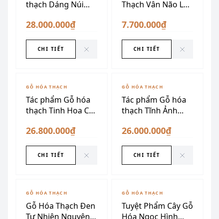
thạch Dáng Núi
Thạch Vân Não Lên
Thời Gian
Ngọc
28.000.000₫
7.700.000₫
CHI TIẾT
CHI TIẾT
ĐÃ SƯU TẦM
ĐÃ SƯU TẦM
GỖ HÓA THẠCH
GỖ HÓA THẠCH
Tác phẩm Gỗ hóa
Tác phẩm Gỗ hóa
thạch Tinh Hoa Cổ
thạch Tĩnh Ảnh
Mộc
Ngàn Năm
26.800.000₫
26.000.000₫
CHI TIẾT
CHI TIẾT
ĐÃ SƯU TẦM
GỖ HÓA THẠCH
GỖ HÓA THẠCH
Gỗ Hóa Thạch Đen
Tuyệt Phẩm Cây Gỗ
Tự Nhiên Nguyên
Hóa Ngọc Hình