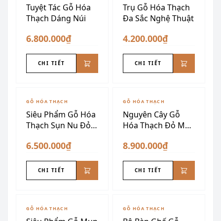
Tuyệt Tác Gỗ Hóa
Trụ Gỗ Hóa Thạch
Thạch Dáng Núi
Đa Sắc Nghệ Thuật
6.800.000₫
4.200.000₫
CHI TIẾT
CHI TIẾT
GỖ HÓA THẠCH
GỖ HÓA THẠCH
Siêu Phẩm Gỗ Hóa
Nguyên Cây Gỗ
Thạch Sụn Nu Đỏ
Hóa Thạch Đỏ Mận
Vàng
Siêu Đẹp
6.500.000₫
8.900.000₫
CHI TIẾT
CHI TIẾT
GỖ HÓA THẠCH
GỖ HÓA THẠCH