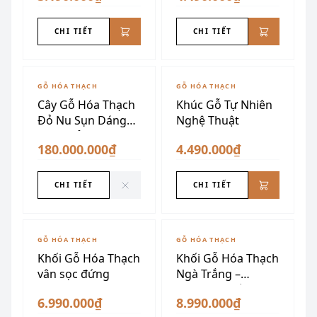
CHI TIẾT
CHI TIẾT
ĐÃ SƯU TẦM
GỖ HÓA THẠCH
GỖ HÓA THẠCH
Cây Gỗ Hóa Thạch
Khúc Gỗ Tự Nhiên
Đỏ Nu Sụn Dáng
Nghệ Thuật
Ngọn Lửa
180.000.000₫
4.490.000₫
CHI TIẾT
CHI TIẾT
ĐÃ SƯU TẦM
GỖ HÓA THẠCH
GỖ HÓA THẠCH
Khối Gỗ Hóa Thạch
Khối Gỗ Hóa Thạch
vân sọc đứng
Ngà Trắng –
Nguyên Khối, Sang
6.990.000₫
8.990.000₫
Trọng, Phong Thủy