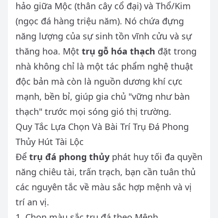
hảo giữa Mộc (thân cây cổ đại) và Thổ/Kim
(ngọc đá hàng triệu năm). Nó chứa đựng
năng lượng của sự sinh tồn vĩnh cửu và sự
thăng hoa. Một
trụ gỗ hóa thạch
đặt trong
nhà không chỉ là một tác phẩm nghệ thuật
độc bản mà còn là nguồn dương khí cực
mạnh, bền bỉ, giúp gia chủ "vững như bàn
thạch" trước mọi sóng gió thị trường.
Quy Tắc Lựa Chọn Và Bài Trí Trụ Đá Phong
Thủy Hút Tài Lộc
Để
trụ đá phong thủy
phát huy tối đa quyền
năng chiêu tài, trấn trạch, bạn cần tuân thủ
các nguyên tắc về màu sắc hợp mệnh và vị
trí an vị.
1. Chọn màu sắc trụ đá theo Mệnh