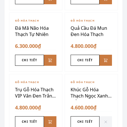
GỖ HÓA THẠCH
GỖ HÓA THẠCH
Đá Mã Não Hóa
Quả Cầu Đá Mun
Thạch Tự Nhiên
Đen Hóa Thạch
6.300.000₫
4.800.000₫
CHI TIẾT
CHI TIẾT
ĐÃ SƯU TẦM
GỖ HÓA THẠCH
GỖ HÓA THẠCH
Trụ Gỗ Hóa Thạch
Khúc Gỗ Hóa
VIP Vân Đen Trắng
Thạch Ngọc Xanh
Vàng
Hổ Phách
4.800.000₫
4.600.000₫
CHI TIẾT
CHI TIẾT