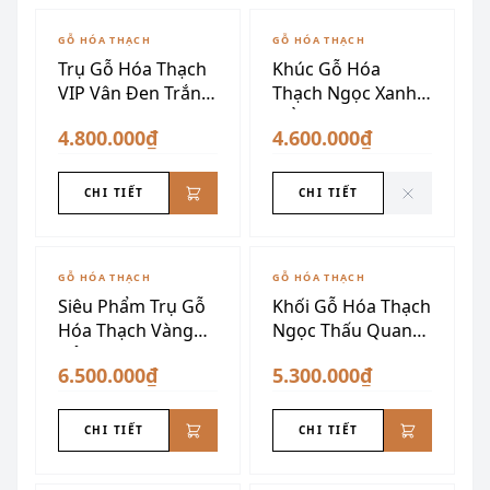
ĐÃ SƯU TẦM
GỖ HÓA THẠCH
GỖ HÓA THẠCH
Trụ Gỗ Hóa Thạch
Khúc Gỗ Hóa
VIP Vân Đen Trắng
Thạch Ngọc Xanh
Vàng
Hổ Phách
4.800.000₫
4.600.000₫
CHI TIẾT
CHI TIẾT
GỖ HÓA THẠCH
GỖ HÓA THẠCH
Siêu Phẩm Trụ Gỗ
Khối Gỗ Hóa Thạch
Hóa Thạch Vàng
Ngọc Thấu Quang
Đỏ Vân Não
15kg
6.500.000₫
5.300.000₫
CHI TIẾT
CHI TIẾT