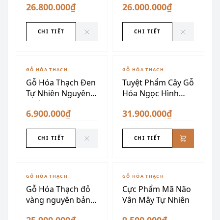
26.800.000₫
26.000.000₫
CHI TIẾT
CHI TIẾT
ĐÃ SƯU TẦM
GỖ HÓA THẠCH
GỖ HÓA THẠCH
Gỗ Hóa Thạch Đen
Tuyệt Phẩm Cây Gỗ
Tự Nhiên Nguyên
Hóa Ngọc Hình
Khối
Búp Măng
6.900.000₫
31.900.000₫
CHI TIẾT
CHI TIẾT
ĐÃ SƯU TẦM
ĐÃ SƯU TẦM
GỖ HÓA THẠCH
GỖ HÓA THẠCH
Gỗ Hóa Thạch đỏ
Cực Phẩm Mã Não
vàng nguyên bản
Vân Mây Tự Nhiên
cao cấp