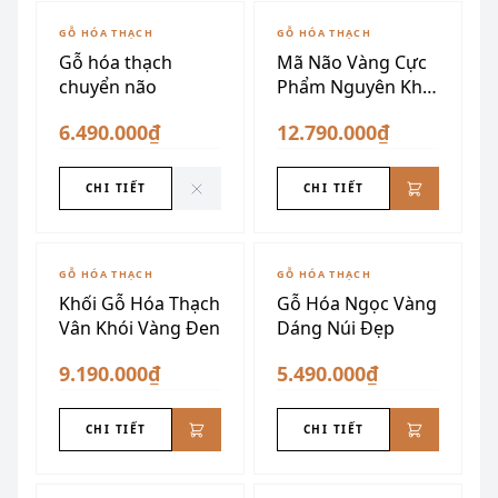
ĐÃ SƯU TẦM
GỖ HÓA THẠCH
GỖ HÓA THẠCH
Gỗ hóa thạch
Mã Não Vàng Cực
chuyển não
Phẩm Nguyên Khối
34kg
6.490.000₫
12.790.000₫
CHI TIẾT
CHI TIẾT
GỖ HÓA THẠCH
GỖ HÓA THẠCH
Khối Gỗ Hóa Thạch
Gỗ Hóa Ngọc Vàng
Vân Khói Vàng Đen
Dáng Núi Đẹp
9.190.000₫
5.490.000₫
CHI TIẾT
CHI TIẾT