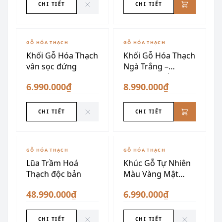
CHI TIẾT
CHI TIẾT
ĐÃ SƯU TẦM
GỖ HÓA THẠCH
GỖ HÓA THẠCH
Khối Gỗ Hóa Thạch
Khối Gỗ Hóa Thạch
vân sọc đứng
Ngà Trắng –
Nguyên Khối, Sang
6.990.000₫
8.990.000₫
Trọng, Phong Thủy
CHI TIẾT
CHI TIẾT
ĐÃ SƯU TẦM
ĐÃ SƯU TẦM
GỖ HÓA THẠCH
GỖ HÓA THẠCH
Lũa Trầm Hoá
Khúc Gỗ Tự Nhiên
Thạch độc bản
Màu Vàng Mật
Ong
48.990.000₫
6.990.000₫
CHI TIẾT
CHI TIẾT