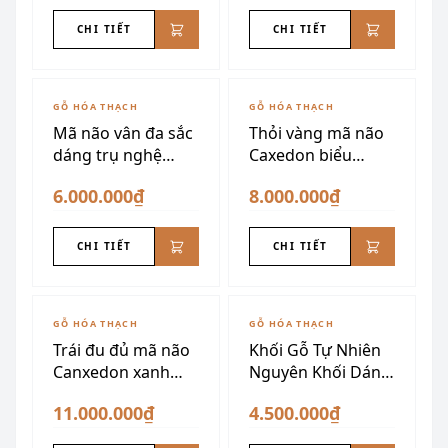
CHI TIẾT
CHI TIẾT
GỖ HÓA THẠCH
GỖ HÓA THẠCH
Mã não vân đa sắc
Thỏi vàng mã não
dáng trụ nghệ
Caxedon biểu
thuật
tượng tài lộc
6.000.000₫
8.000.000₫
CHI TIẾT
CHI TIẾT
GỖ HÓA THẠCH
GỖ HÓA THẠCH
Trái đu đủ mã não
Khối Gỗ Tự Nhiên
Canxedon xanh
Nguyên Khối Dáng
vàng siêu đẹp
Núi
11.000.000₫
4.500.000₫