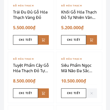
GỖ HÓA THẠCH
GỖ HÓA THẠCH
Trái Đu Đủ Gỗ Hóa
Khối Gỗ Hóa Thạch
Thạch Vàng Đỏ
Đỏ Tự Nhiên Vân
Đẹp
5.500.000₫
5.200.000₫
CHI TIẾT
CHI TIẾT
ĐÃ SƯU TẦM
GỖ HÓA THẠCH
GỖ HÓA THẠCH
Tuyệt Phẩm Cây Gỗ
Siêu Phẩm Ngọc
Hóa Thạch Đỏ Tự
Mã Não Đa Sắc
Nhiên
Siêu Vân Nghệ
8.500.000₫
10.500.000₫
Thuật
CHI TIẾT
CHI TIẾT