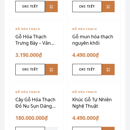
CHI TIẾT
CHI TIẾT
GỖ HÓA THẠCH
GỖ HÓA THẠCH
Gỗ Hóa Thạch
Gỗ mun hóa thạch
Trưng Bày – Vân
nguyên khối
Mây
3.190.000₫
4.490.000₫
CHI TIẾT
CHI TIẾT
ĐÃ SƯU TẦM
GỖ HÓA THẠCH
GỖ HÓA THẠCH
Cây Gỗ Hóa Thạch
Khúc Gỗ Tự Nhiên
Đỏ Nu Sụn Dáng
Nghệ Thuật
Ngọn Lửa
180.000.000₫
4.490.000₫