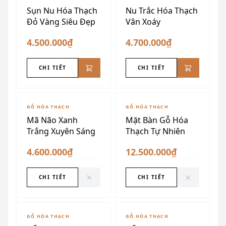
Sụn Nu Hóa Thạch
Nu Trắc Hóa Thạch
Đỏ Vàng Siêu Đẹp
Vân Xoáy
4.500.000₫
4.700.000₫
CHI TIẾT
CHI TIẾT
ĐÃ SƯU TẦM
ĐÃ SƯU TẦM
GỖ HÓA THẠCH
GỖ HÓA THẠCH
Mã Não Xanh
Mặt Bàn Gỗ Hóa
Trắng Xuyên Sáng
Thạch Tự Nhiên
4.600.000₫
12.500.000₫
CHI TIẾT
CHI TIẾT
ĐÃ SƯU TẦM
ĐÃ SƯU TẦM
GỖ HÓA THẠCH
GỖ HÓA THẠCH