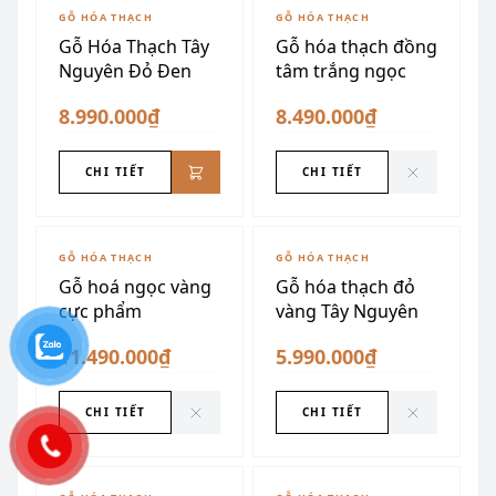
ĐÃ SƯU TẦM
GỖ HÓA THẠCH
GỖ HÓA THẠCH
Gỗ Hóa Thạch Tây
Gỗ hóa thạch đồng
Nguyên Đỏ Đen
tâm trắng ngọc
8.990.000₫
8.490.000₫
CHI TIẾT
CHI TIẾT
ĐÃ SƯU TẦM
ĐÃ SƯU TẦM
GỖ HÓA THẠCH
GỖ HÓA THẠCH
Gỗ hoá ngọc vàng
Gỗ hóa thạch đỏ
cực phẩm
vàng Tây Nguyên
11.490.000₫
5.990.000₫
CHI TIẾT
CHI TIẾT