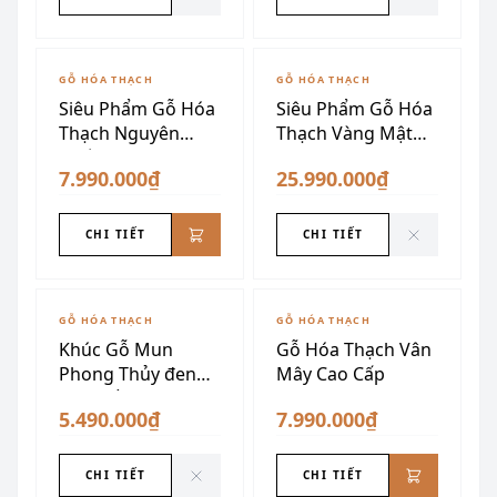
ĐÃ SƯU TẦM
GỖ HÓA THẠCH
GỖ HÓA THẠCH
Siêu Phẩm Gỗ Hóa
Siêu Phẩm Gỗ Hóa
Thạch Nguyên
Thạch Vàng Mật
Khối
Ong
7.990.000₫
25.990.000₫
CHI TIẾT
CHI TIẾT
ĐÃ SƯU TẦM
GỖ HÓA THẠCH
GỖ HÓA THẠCH
Khúc Gỗ Mun
Gỗ Hóa Thạch Vân
Phong Thủy đen
Mây Cao Cấp
Vân Trắng
5.490.000₫
7.990.000₫
CHI TIẾT
CHI TIẾT