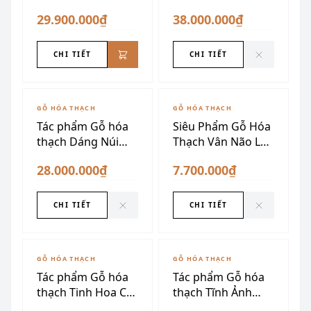
Ngàn Năm
29.900.000₫
38.000.000₫
CHI TIẾT
CHI TIẾT
ĐÃ SƯU TẦM
ĐÃ SƯU TẦM
GỖ HÓA THẠCH
GỖ HÓA THẠCH
Tác phẩm Gỗ hóa
Siêu Phẩm Gỗ Hóa
thạch Dáng Núi
Thạch Vân Não Lên
Thời Gian
Ngọc
28.000.000₫
7.700.000₫
CHI TIẾT
CHI TIẾT
ĐÃ SƯU TẦM
ĐÃ SƯU TẦM
GỖ HÓA THẠCH
GỖ HÓA THẠCH
Tác phẩm Gỗ hóa
Tác phẩm Gỗ hóa
thạch Tinh Hoa Cổ
thạch Tĩnh Ảnh
Mộc
Ngàn Năm