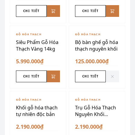
CHI TIẾT
CHI TIẾT
ĐÃ SƯU TẦM
GỖ HÓA THẠCH
GỖ HÓA THẠCH
Siêu Phẩm Gỗ Hóa
Bộ bàn ghế gỗ hóa
Thạch Vàng 14kg
thạch nguyên khối
5.990.000₫
125.000.000₫
CHI TIẾT
CHI TIẾT
GỖ HÓA THẠCH
GỖ HÓA THẠCH
Khối gỗ hóa thạch
Trụ Gỗ Hóa Thạch
tự nhiên độc bản
Nguyên Khối
Xuyên Sáng
2.190.000₫
2.190.000₫