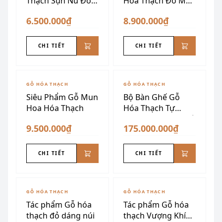
Thạch Sụn Nu Đỏ
Hóa Thạch Đỏ Mận
Vàng
Siêu Đẹp
6.500.000₫
8.900.000₫
CHI TIẾT
CHI TIẾT
GỖ HÓA THẠCH
GỖ HÓA THẠCH
Siêu Phẩm Gỗ Mun
Bộ Bàn Ghế Gỗ
Hoa Hóa Thạch
Hóa Thạch Tự
Nhiên Nguyên Khối
9.500.000₫
175.000.000₫
CHI TIẾT
CHI TIẾT
ĐÃ SƯU TẦM
GỖ HÓA THẠCH
GỖ HÓA THẠCH
Tác phẩm Gỗ hóa
Tác phẩm Gỗ hóa
thạch đỏ dáng núi
thạch Vượng Khí