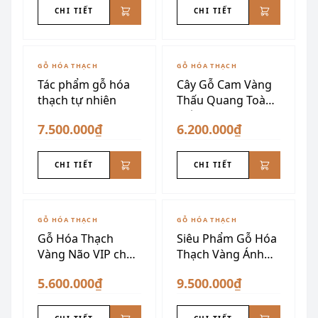
CHI TIẾT
CHI TIẾT
GỖ HÓA THẠCH
GỖ HÓA THẠCH
Tác phẩm gỗ hóa
Cây Gỗ Cam Vàng
thạch tự nhiên
Thấu Quang Toàn
Phần
7.500.000₫
6.200.000₫
CHI TIẾT
CHI TIẾT
GỖ HÓA THẠCH
GỖ HÓA THẠCH
Gỗ Hóa Thạch
Siêu Phẩm Gỗ Hóa
Vàng Não VIP chấn
Thạch Vàng Ánh
trạch
Kim Dáng Núi
5.600.000₫
9.500.000₫