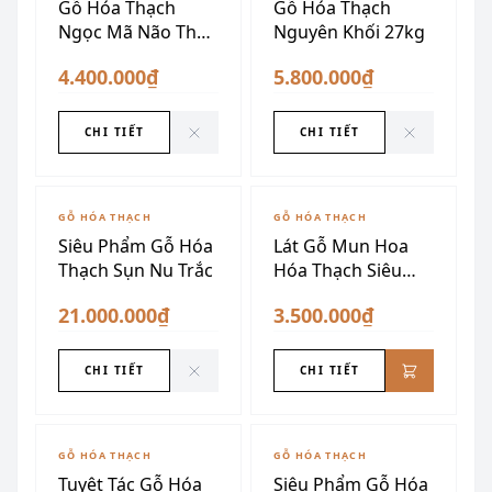
Gỗ Hóa Thạch
Gỗ Hóa Thạch
Ngọc Mã Não Thấu
Nguyên Khối 27kg
Quang VIP (Dáng
4.400.000₫
5.800.000₫
Quả Xoài)
CHI TIẾT
CHI TIẾT
ĐÃ SƯU TẦM
GỖ HÓA THẠCH
GỖ HÓA THẠCH
Siêu Phẩm Gỗ Hóa
Lát Gỗ Mun Hoa
Thạch Sụn Nu Trắc
Hóa Thạch Siêu
Đẹp
21.000.000₫
3.500.000₫
CHI TIẾT
CHI TIẾT
ĐÃ SƯU TẦM
GỖ HÓA THẠCH
GỖ HÓA THẠCH
Tuyệt Tác Gỗ Hóa
Siêu Phẩm Gỗ Hóa