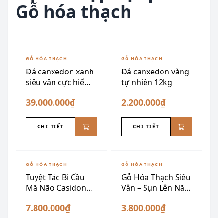
Gỗ hóa thạch
GỖ HÓA THẠCH
GỖ HÓA THẠCH
Đá canxedon xanh
Đá canxedon vàng
siêu vân cực hiếm
tự nhiên 12kg
175kg
39.000.000₫
2.200.000₫
CHI TIẾT
CHI TIẾT
GỖ HÓA THẠCH
GỖ HÓA THẠCH
Tuyệt Tác Bi Cầu
Gỗ Hóa Thạch Siêu
Mã Não Casidon
Vân – Sụn Lên Não
cao cấp
VIP
7.800.000₫
3.800.000₫