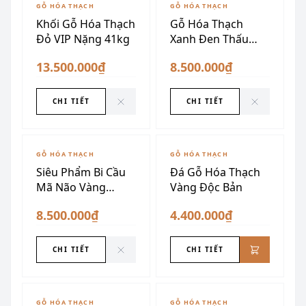
ĐÃ SƯU TẦM
ĐÃ SƯU TẦM
GỖ HÓA THẠCH
GỖ HÓA THẠCH
Khối Gỗ Hóa Thạch
Gỗ Hóa Thạch
Đỏ VIP Nặng 41kg
Xanh Đen Thấu
Quang
13.500.000₫
8.500.000₫
CHI TIẾT
CHI TIẾT
ĐÃ SƯU TẦM
GỖ HÓA THẠCH
GỖ HÓA THẠCH
Siêu Phẩm Bi Cầu
Đá Gỗ Hóa Thạch
Mã Não Vàng
Vàng Độc Bản
Chanh
8.500.000₫
4.400.000₫
CHI TIẾT
CHI TIẾT
GỖ HÓA THẠCH
GỖ HÓA THẠCH