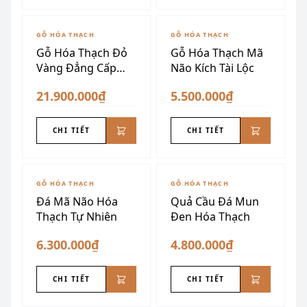
GỖ HÓA THẠCH
GỖ HÓA THẠCH
Gỗ Hóa Thạch Đỏ
Gỗ Hóa Thạch Mã
Vàng Đẳng Cấp
Não Kích Tài Lộc
Thượng Lưu
21.900.000₫
5.500.000₫
CHI TIẾT
CHI TIẾT
GỖ HÓA THẠCH
GỖ HÓA THẠCH
Đá Mã Não Hóa
Quả Cầu Đá Mun
Thạch Tự Nhiên
Đen Hóa Thạch
6.300.000₫
4.800.000₫
CHI TIẾT
CHI TIẾT