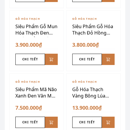
GỖ HÓA THẠCH
GỖ HÓA THẠCH
Siêu Phẩm Gỗ Mun
Siêu Phẩm Gỗ Hóa
Hóa Thạch Đen
Thạch Đỏ Hồng
Tuyền Đẳng Cấp
Đen VIP
3.900.000₫
3.800.000₫
CHI TIẾT
CHI TIẾT
GỖ HÓA THẠCH
GỖ HÓA THẠCH
Siêu Phẩm Mã Não
Gỗ Hóa Thạch
Xanh Đen Vân Mây
Vàng Bông Lúa
VIP
1m28
7.500.000₫
13.900.000₫
CHI TIẾT
CHI TIẾT