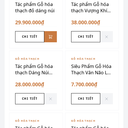
Tác phẩm Gỗ hóa
Tác phẩm Gỗ hóa
thạch đỏ dáng núi
thạch Vượng Khí
Ngàn Năm
29.900.000₫
38.000.000₫
CHI TIẾT
CHI TIẾT
ĐÃ SƯU TẦM
ĐÃ SƯU TẦM
GỖ HÓA THẠCH
GỖ HÓA THẠCH
Tác phẩm Gỗ hóa
Siêu Phẩm Gỗ Hóa
thạch Dáng Núi
Thạch Vân Não Lên
Thời Gian
Ngọc
28.000.000₫
7.700.000₫
CHI TIẾT
CHI TIẾT
ĐÃ SƯU TẦM
ĐÃ SƯU TẦM
GỖ HÓA THẠCH
GỖ HÓA THẠCH