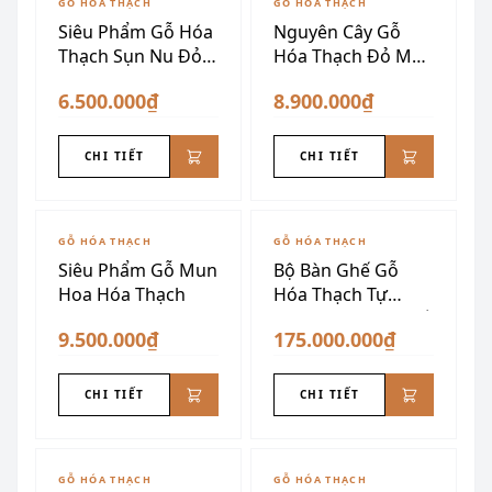
GỖ HÓA THẠCH
GỖ HÓA THẠCH
Siêu Phẩm Gỗ Hóa
Nguyên Cây Gỗ
Thạch Sụn Nu Đỏ
Hóa Thạch Đỏ Mận
Vàng
Siêu Đẹp
6.500.000₫
8.900.000₫
CHI TIẾT
CHI TIẾT
GỖ HÓA THẠCH
GỖ HÓA THẠCH
Siêu Phẩm Gỗ Mun
Bộ Bàn Ghế Gỗ
Hoa Hóa Thạch
Hóa Thạch Tự
Nhiên Nguyên Khối
9.500.000₫
175.000.000₫
CHI TIẾT
CHI TIẾT
ĐÃ SƯU TẦM
GỖ HÓA THẠCH
GỖ HÓA THẠCH