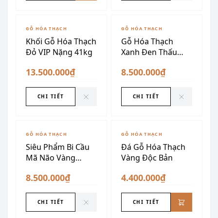
ĐÃ SƯU TẦM
ĐÃ SƯU TẦM
GỖ HÓA THẠCH
GỖ HÓA THẠCH
Khối Gỗ Hóa Thạch
Gỗ Hóa Thạch
Đỏ VIP Nặng 41kg
Xanh Đen Thấu
Quang
13.500.000₫
8.500.000₫
CHI TIẾT
CHI TIẾT
ĐÃ SƯU TẦM
GỖ HÓA THẠCH
GỖ HÓA THẠCH
Siêu Phẩm Bi Cầu
Đá Gỗ Hóa Thạch
Mã Não Vàng
Vàng Độc Bản
Chanh
8.500.000₫
4.400.000₫
CHI TIẾT
CHI TIẾT