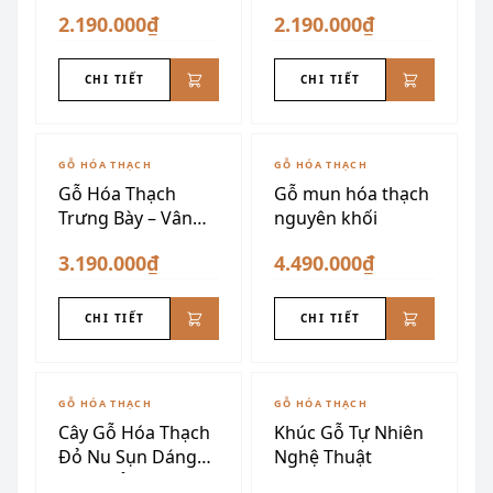
Xuyên Sáng
2.190.000₫
2.190.000₫
CHI TIẾT
CHI TIẾT
GỖ HÓA THẠCH
GỖ HÓA THẠCH
Gỗ Hóa Thạch
Gỗ mun hóa thạch
Trưng Bày – Vân
nguyên khối
Mây
3.190.000₫
4.490.000₫
CHI TIẾT
CHI TIẾT
ĐÃ SƯU TẦM
GỖ HÓA THẠCH
GỖ HÓA THẠCH
Cây Gỗ Hóa Thạch
Khúc Gỗ Tự Nhiên
Đỏ Nu Sụn Dáng
Nghệ Thuật
Ngọn Lửa