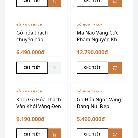
CHI TIẾT
CHI TIẾT
ĐÃ SƯU TẦM
GỖ HÓA THẠCH
GỖ HÓA THẠCH
Gỗ hóa thạch
Mã Não Vàng Cực
chuyển não
Phẩm Nguyên Khối
34kg
6.490.000₫
12.790.000₫
CHI TIẾT
CHI TIẾT
GỖ HÓA THẠCH
GỖ HÓA THẠCH
Khối Gỗ Hóa Thạch
Gỗ Hóa Ngọc Vàng
Vân Khói Vàng Đen
Dáng Núi Đẹp
9.190.000₫
5.490.000₫
CHI TIẾT
CHI TIẾT