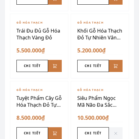
GỖ HÓA THẠCH
GỖ HÓA THẠCH
Trái Đu Đủ Gỗ Hóa
Khối Gỗ Hóa Thạch
Thạch Vàng Đỏ
Đỏ Tự Nhiên Vân
Đẹp
5.500.000₫
5.200.000₫
CHI TIẾT
CHI TIẾT
ĐÃ SƯU TẦM
GỖ HÓA THẠCH
GỖ HÓA THẠCH
Tuyệt Phẩm Cây Gỗ
Siêu Phẩm Ngọc
Hóa Thạch Đỏ Tự
Mã Não Đa Sắc
Nhiên
Siêu Vân Nghệ
8.500.000₫
10.500.000₫
Thuật
CHI TIẾT
CHI TIẾT