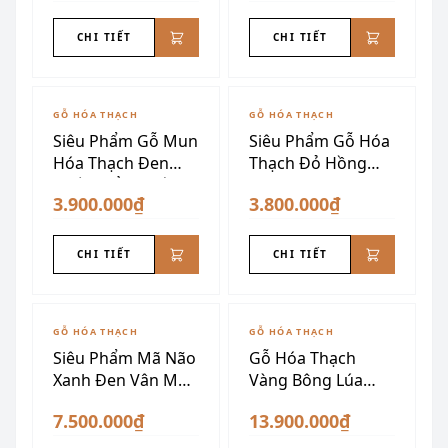
CHI TIẾT
CHI TIẾT
GỖ HÓA THẠCH
GỖ HÓA THẠCH
Siêu Phẩm Gỗ Mun
Siêu Phẩm Gỗ Hóa
Hóa Thạch Đen
Thạch Đỏ Hồng
Tuyền Đẳng Cấp
Đen VIP
3.900.000₫
3.800.000₫
CHI TIẾT
CHI TIẾT
GỖ HÓA THẠCH
GỖ HÓA THẠCH
Siêu Phẩm Mã Não
Gỗ Hóa Thạch
Xanh Đen Vân Mây
Vàng Bông Lúa
VIP
1m28
7.500.000₫
13.900.000₫