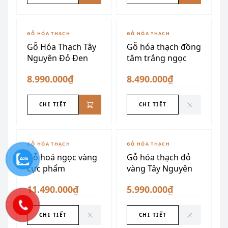
ĐÃ SƯU TẦM
GỖ HÓA THẠCH
GỖ HÓA THẠCH
Gỗ Hóa Thạch Tây
Gỗ hóa thạch đồng
Nguyên Đỏ Đen
tâm trắng ngọc
8.990.000₫
8.490.000₫
CHI TIẾT
CHI TIẾT
ĐÃ SƯU TẦM
ĐÃ SƯU TẦM
GỖ HÓA THẠCH
GỖ HÓA THẠCH
Gỗ hoá ngọc vàng
Gỗ hóa thạch đỏ
cực phẩm
vàng Tây Nguyên
11.490.000₫
5.990.000₫
CHI TIẾT
CHI TIẾT