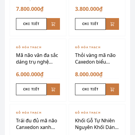
cao cấp
VIP
7.800.000₫
3.800.000₫
CHI TIẾT
CHI TIẾT
GỖ HÓA THẠCH
GỖ HÓA THẠCH
Mã não vân đa sắc
Thỏi vàng mã não
dáng trụ nghệ
Caxedon biểu
thuật
tượng tài lộc
6.000.000₫
8.000.000₫
CHI TIẾT
CHI TIẾT
GỖ HÓA THẠCH
GỖ HÓA THẠCH
Trái đu đủ mã não
Khối Gỗ Tự Nhiên
Canxedon xanh
Nguyên Khối Dáng
vàng siêu đẹp
Núi