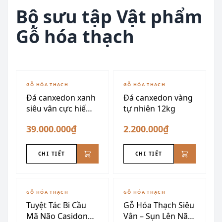
Bộ sưu tập Vật phẩm
Gỗ hóa thạch
GỖ HÓA THẠCH
GỖ HÓA THẠCH
Đá canxedon xanh
Đá canxedon vàng
siêu vân cực hiếm
tự nhiên 12kg
175kg
39.000.000₫
2.200.000₫
CHI TIẾT
CHI TIẾT
GỖ HÓA THẠCH
GỖ HÓA THẠCH
Tuyệt Tác Bi Cầu
Gỗ Hóa Thạch Siêu
Mã Não Casidon
Vân – Sụn Lên Não