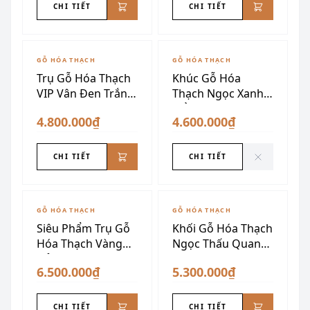
CHI TIẾT
CHI TIẾT
ĐÃ SƯU TẦM
GỖ HÓA THẠCH
GỖ HÓA THẠCH
Trụ Gỗ Hóa Thạch
Khúc Gỗ Hóa
VIP Vân Đen Trắng
Thạch Ngọc Xanh
Vàng
Hổ Phách
4.800.000₫
4.600.000₫
CHI TIẾT
CHI TIẾT
GỖ HÓA THẠCH
GỖ HÓA THẠCH
Siêu Phẩm Trụ Gỗ
Khối Gỗ Hóa Thạch
Hóa Thạch Vàng
Ngọc Thấu Quang
Đỏ Vân Não
15kg
6.500.000₫
5.300.000₫
CHI TIẾT
CHI TIẾT