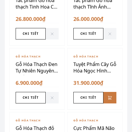
Tác phẩm Gỗ hóa
Tác phẩm Gỗ hóa
thạch Tinh Hoa Cổ
thạch Tĩnh Ảnh
Mộc
Ngàn Năm
26.800.000₫
26.000.000₫
CHI TIẾT
CHI TIẾT
ĐÃ SƯU TẦM
GỖ HÓA THẠCH
GỖ HÓA THẠCH
Gỗ Hóa Thạch Đen
Tuyệt Phẩm Cây Gỗ
Tự Nhiên Nguyên
Hóa Ngọc Hình
Khối
Búp Măng
6.900.000₫
31.900.000₫
CHI TIẾT
CHI TIẾT
ĐÃ SƯU TẦM
ĐÃ SƯU TẦM
GỖ HÓA THẠCH
GỖ HÓA THẠCH
Gỗ Hóa Thạch đỏ
Cực Phẩm Mã Não