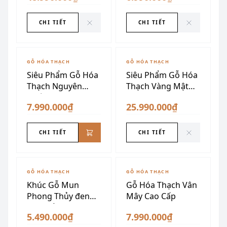
CHI TIẾT
CHI TIẾT
ĐÃ SƯU TẦM
GỖ HÓA THẠCH
GỖ HÓA THẠCH
Siêu Phẩm Gỗ Hóa
Siêu Phẩm Gỗ Hóa
Thạch Nguyên
Thạch Vàng Mật
Khối
Ong
7.990.000₫
25.990.000₫
CHI TIẾT
CHI TIẾT
ĐÃ SƯU TẦM
GỖ HÓA THẠCH
GỖ HÓA THẠCH
Khúc Gỗ Mun
Gỗ Hóa Thạch Vân
Phong Thủy đen
Mây Cao Cấp
Vân Trắng
5.490.000₫
7.990.000₫