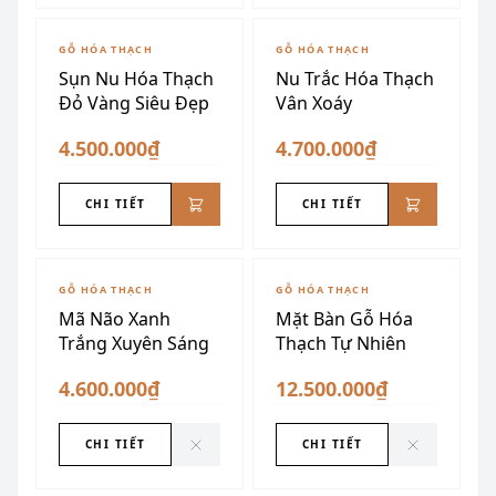
GỖ HÓA THẠCH
GỖ HÓA THẠCH
Sụn Nu Hóa Thạch
Nu Trắc Hóa Thạch
Đỏ Vàng Siêu Đẹp
Vân Xoáy
4.500.000₫
4.700.000₫
CHI TIẾT
CHI TIẾT
ĐÃ SƯU TẦM
ĐÃ SƯU TẦM
GỖ HÓA THẠCH
GỖ HÓA THẠCH
Mã Não Xanh
Mặt Bàn Gỗ Hóa
Trắng Xuyên Sáng
Thạch Tự Nhiên
4.600.000₫
12.500.000₫
CHI TIẾT
CHI TIẾT