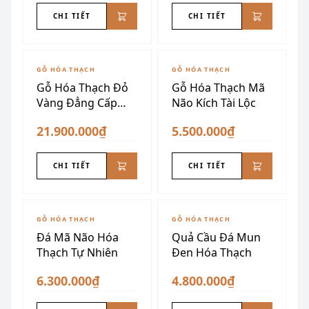
CHI TIẾT
CHI TIẾT
GỖ HÓA THẠCH
GỖ HÓA THẠCH
Gỗ Hóa Thạch Đỏ
Gỗ Hóa Thạch Mã
Vàng Đẳng Cấp
Não Kích Tài Lộc
Thượng Lưu
21.900.000₫
5.500.000₫
CHI TIẾT
CHI TIẾT
GỖ HÓA THẠCH
GỖ HÓA THẠCH
Đá Mã Não Hóa
Quả Cầu Đá Mun
Thạch Tự Nhiên
Đen Hóa Thạch
6.300.000₫
4.800.000₫