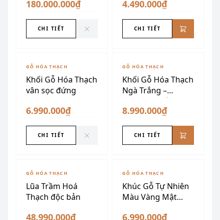
180.000.000₫
4.490.000₫
CHI TIẾT
CHI TIẾT
ĐÃ SƯU TẦM
GỖ HÓA THẠCH
GỖ HÓA THẠCH
Khối Gỗ Hóa Thạch
Khối Gỗ Hóa Thạch
vân sọc đứng
Ngà Trắng –
Nguyên Khối, Sang
6.990.000₫
8.990.000₫
Trọng, Phong Thủy
CHI TIẾT
CHI TIẾT
ĐÃ SƯU TẦM
ĐÃ SƯU TẦM
GỖ HÓA THẠCH
GỖ HÓA THẠCH
Lũa Trầm Hoá
Khúc Gỗ Tự Nhiên
Thạch độc bản
Màu Vàng Mật
Ong
48.990.000₫
6.990.000₫