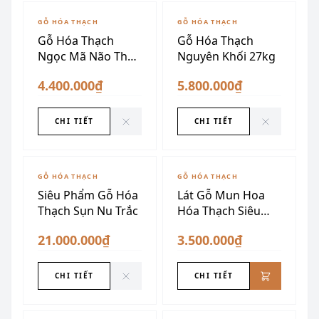
ĐÃ SƯU TẦM
ĐÃ SƯU TẦM
GỖ HÓA THẠCH
GỖ HÓA THẠCH
Gỗ Hóa Thạch
Gỗ Hóa Thạch
Ngọc Mã Não Thấu
Nguyên Khối 27kg
Quang VIP (Dáng
4.400.000₫
5.800.000₫
Quả Xoài)
CHI TIẾT
CHI TIẾT
ĐÃ SƯU TẦM
GỖ HÓA THẠCH
GỖ HÓA THẠCH
Siêu Phẩm Gỗ Hóa
Lát Gỗ Mun Hoa
Thạch Sụn Nu Trắc
Hóa Thạch Siêu
Đẹp
21.000.000₫
3.500.000₫
CHI TIẾT
CHI TIẾT