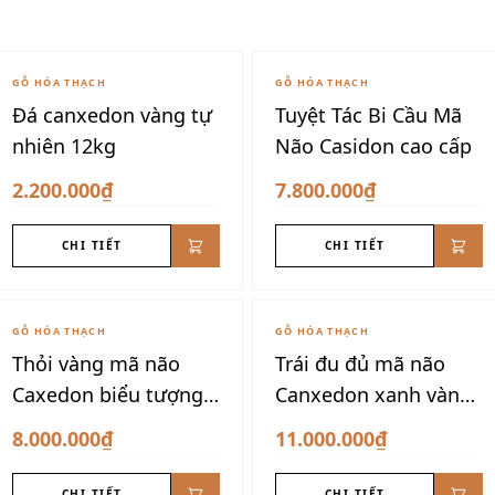
GỖ HÓA THẠCH
GỖ HÓA THẠCH
Đá canxedon vàng tự
Tuyệt Tác Bi Cầu Mã
nhiên 12kg
Não Casidon cao cấp
2.200.000₫
7.800.000₫
CHI TIẾT
CHI TIẾT
GỖ HÓA THẠCH
GỖ HÓA THẠCH
Thỏi vàng mã não
Trái đu đủ mã não
Caxedon biểu tượng
Canxedon xanh vàng
tài lộc
siêu đẹp
8.000.000₫
11.000.000₫
CHI TIẾT
CHI TIẾT