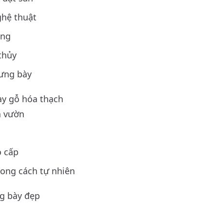
ghệ thuật
áng
thủy
rưng bày
ày gỗ hóa thạch
à vườn
 cấp
ong cách tự nhiên
g bày đẹp