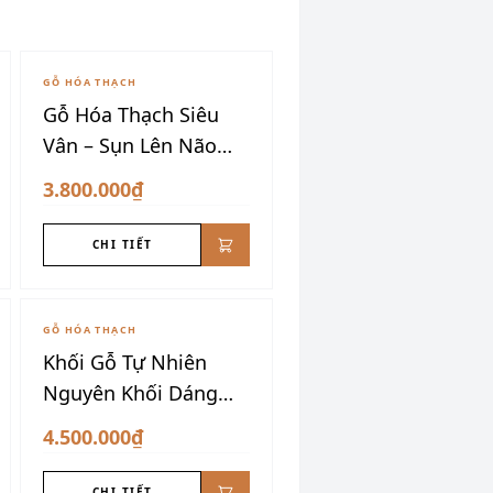
GỖ HÓA THẠCH
Gỗ Hóa Thạch Siêu
Vân – Sụn Lên Não
VIP
3.800.000₫
CHI TIẾT
GỖ HÓA THẠCH
Khối Gỗ Tự Nhiên
Nguyên Khối Dáng
Núi
4.500.000₫
CHI TIẾT