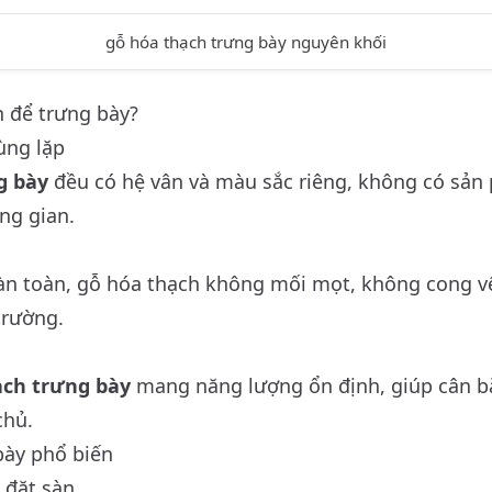
gỗ hóa thạch trưng bày nguyên khối
h để trưng bày?
ùng lặp
g bày
đều có hệ vân và màu sắc riêng, không có sản 
ng gian.
n toàn, gỗ hóa thạch không mối mọt, không cong vê
trường.
ạch trưng bày
mang năng lượng ổn định, giúp cân bằn
chủ.
bày phổ biến
 đặt sàn