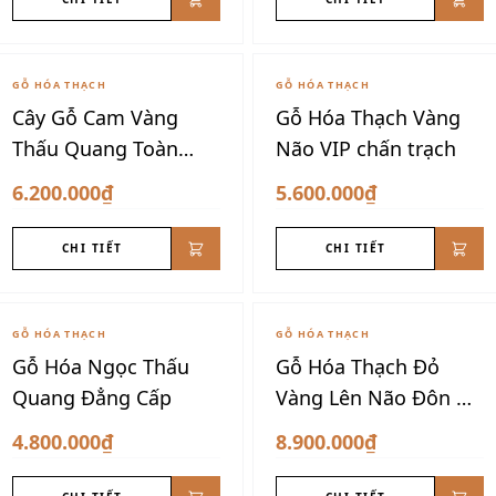
GỖ HÓA THẠCH
GỖ HÓA THẠCH
Cây Gỗ Cam Vàng
Gỗ Hóa Thạch Vàng
Thấu Quang Toàn
Não VIP chấn trạch
Phần
6.200.000₫
5.600.000₫
CHI TIẾT
CHI TIẾT
GỖ HÓA THẠCH
GỖ HÓA THẠCH
Gỗ Hóa Ngọc Thấu
Gỗ Hóa Thạch Đỏ
Quang Đẳng Cấp
Vàng Lên Não Đôn Nu
VIP
4.800.000₫
8.900.000₫