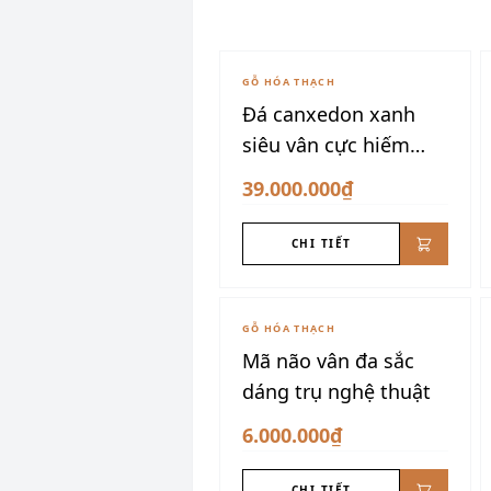
GỖ HÓA THẠCH
Đá canxedon xanh
siêu vân cực hiếm
175kg
39.000.000₫
CHI TIẾT
GỖ HÓA THẠCH
Mã não vân đa sắc
dáng trụ nghệ thuật
6.000.000₫
CHI TIẾT