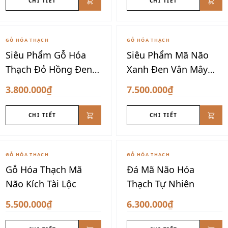
CHI TIẾT
CHI TIẾT
GỖ HÓA THẠCH
GỖ HÓA THẠCH
Siêu Phẩm Gỗ Hóa
Siêu Phẩm Mã Não
Thạch Đỏ Hồng Đen
Xanh Đen Vân Mây
VIP
VIP
3.800.000₫
7.500.000₫
CHI TIẾT
CHI TIẾT
GỖ HÓA THẠCH
GỖ HÓA THẠCH
Gỗ Hóa Thạch Mã
Đá Mã Não Hóa
Não Kích Tài Lộc
Thạch Tự Nhiên
5.500.000₫
6.300.000₫