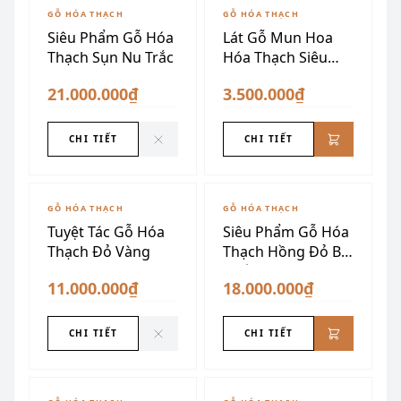
ĐÃ SƯU TẦM
GỖ HÓA THẠCH
GỖ HÓA THẠCH
Siêu Phẩm Gỗ Hóa
Lát Gỗ Mun Hoa
Thạch Sụn Nu Trắc
Hóa Thạch Siêu
Đẹp
21.000.000₫
3.500.000₫
CHI TIẾT
CHI TIẾT
ĐÃ SƯU TẦM
GỖ HÓA THẠCH
GỖ HÓA THẠCH
Tuyệt Tác Gỗ Hóa
Siêu Phẩm Gỗ Hóa
Thạch Đỏ Vàng
Thạch Hồng Đỏ Bề
Thế
11.000.000₫
18.000.000₫
CHI TIẾT
CHI TIẾT