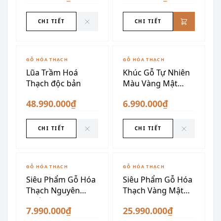
CHI TIẾT
CHI TIẾT
ĐÃ SƯU TẦM
ĐÃ SƯU TẦM
GỖ HÓA THẠCH
GỖ HÓA THẠCH
Lũa Trầm Hoá
Khúc Gỗ Tự Nhiên
Thạch độc bản
Màu Vàng Mật
Ong
48.990.000₫
6.990.000₫
CHI TIẾT
CHI TIẾT
ĐÃ SƯU TẦM
GỖ HÓA THẠCH
GỖ HÓA THẠCH
Siêu Phẩm Gỗ Hóa
Siêu Phẩm Gỗ Hóa
Thạch Nguyên
Thạch Vàng Mật
Khối
Ong
7.990.000₫
25.990.000₫