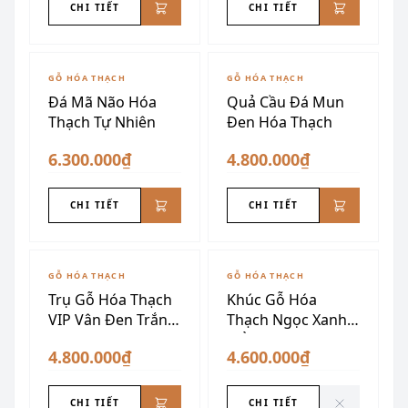
CHI TIẾT
CHI TIẾT
GỖ HÓA THẠCH
GỖ HÓA THẠCH
Đá Mã Não Hóa
Quả Cầu Đá Mun
Thạch Tự Nhiên
Đen Hóa Thạch
6.300.000₫
4.800.000₫
CHI TIẾT
CHI TIẾT
ĐÃ SƯU TẦM
GỖ HÓA THẠCH
GỖ HÓA THẠCH
Trụ Gỗ Hóa Thạch
Khúc Gỗ Hóa
VIP Vân Đen Trắng
Thạch Ngọc Xanh
Vàng
Hổ Phách
4.800.000₫
4.600.000₫
CHI TIẾT
CHI TIẾT