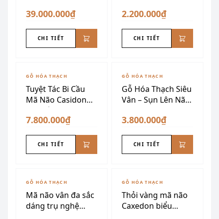
175kg
39.000.000₫
2.200.000₫
CHI TIẾT
CHI TIẾT
GỖ HÓA THẠCH
GỖ HÓA THẠCH
Tuyệt Tác Bi Cầu
Gỗ Hóa Thạch Siêu
Mã Não Casidon
Vân – Sụn Lên Não
cao cấp
VIP
7.800.000₫
3.800.000₫
CHI TIẾT
CHI TIẾT
GỖ HÓA THẠCH
GỖ HÓA THẠCH
Mã não vân đa sắc
Thỏi vàng mã não
dáng trụ nghệ
Caxedon biểu
thuật
tượng tài lộc