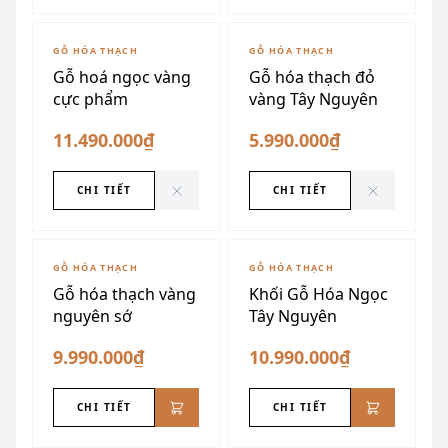
ĐÃ SƯU TẦM
ĐÃ SƯU TẦM
GỖ HÓA THẠCH
GỖ HÓA THẠCH
Gỗ hoá ngọc vàng
Gỗ hóa thạch đỏ
cực phẩm
vàng Tây Nguyên
11.490.000₫
5.990.000₫
CHI TIẾT
CHI TIẾT
GỖ HÓA THẠCH
GỖ HÓA THẠCH
Gỗ hóa thạch vàng
Khối Gỗ Hóa Ngọc
nguyên sớ
Tây Nguyên
9.990.000₫
10.990.000₫
CHI TIẾT
CHI TIẾT