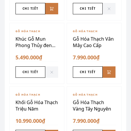
CHI TIẾT
CHI TIẾT
ĐÃ SƯU TẦM
GỖ HÓA THẠCH
GỖ HÓA THẠCH
Khúc Gỗ Mun
Gỗ Hóa Thạch Vân
Phong Thủy đen
Mây Cao Cấp
Vân Trắng
5.490.000₫
7.990.000₫
CHI TIẾT
CHI TIẾT
GỖ HÓA THẠCH
GỖ HÓA THẠCH
Khối Gỗ Hóa Thạch
Gỗ Hóa Thạch
Triệu Năm
Vàng Tây Nguyên
10.990.000₫
7.990.000₫