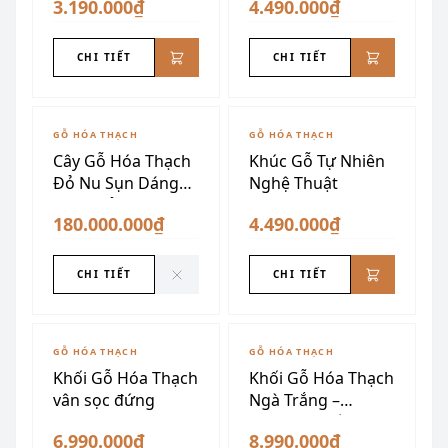
3.190.000₫
4.490.000₫
CHI TIẾT
CHI TIẾT
ĐÃ SƯU TẦM
GỖ HÓA THẠCH
GỖ HÓA THẠCH
Cây Gỗ Hóa Thạch
Khúc Gỗ Tự Nhiên
Đỏ Nu Sụn Dáng
Nghệ Thuật
Ngọn Lửa
180.000.000₫
4.490.000₫
CHI TIẾT
CHI TIẾT
ĐÃ SƯU TẦM
GỖ HÓA THẠCH
GỖ HÓA THẠCH
Khối Gỗ Hóa Thạch
Khối Gỗ Hóa Thạch
vân sọc đứng
Ngà Trắng –
Nguyên Khối, Sang
6.990.000₫
8.990.000₫
Trọng, Phong Thủy