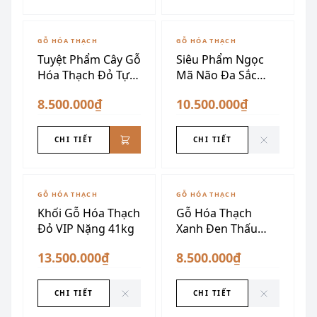
ĐÃ SƯU TẦM
GỖ HÓA THẠCH
GỖ HÓA THẠCH
Tuyệt Phẩm Cây Gỗ
Siêu Phẩm Ngọc
Hóa Thạch Đỏ Tự
Mã Não Đa Sắc
Nhiên
Siêu Vân Nghệ
8.500.000₫
10.500.000₫
Thuật
CHI TIẾT
CHI TIẾT
ĐÃ SƯU TẦM
ĐÃ SƯU TẦM
GỖ HÓA THẠCH
GỖ HÓA THẠCH
Khối Gỗ Hóa Thạch
Gỗ Hóa Thạch
Đỏ VIP Nặng 41kg
Xanh Đen Thấu
Quang
13.500.000₫
8.500.000₫
CHI TIẾT
CHI TIẾT