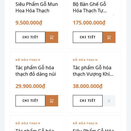
Siêu Phẩm Gỗ Mun
Bộ Bàn Ghế Gỗ
Hoa Hóa Thạch
Hóa Thạch Tự
Nhiên Nguyên Khối
9.500.000₫
175.000.000₫
CHI TIẾT
CHI TIẾT
ĐÃ SƯU TẦM
GỖ HÓA THẠCH
GỖ HÓA THẠCH
Tác phẩm Gỗ hóa
Tác phẩm Gỗ hóa
thạch đỏ dáng núi
thạch Vượng Khí
Ngàn Năm
29.900.000₫
38.000.000₫
CHI TIẾT
CHI TIẾT
ĐÃ SƯU TẦM
ĐÃ SƯU TẦM
GỖ HÓA THẠCH
GỖ HÓA THẠCH