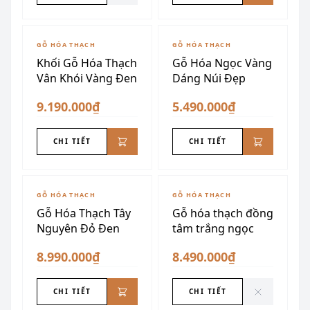
GỖ HÓA THẠCH
GỖ HÓA THẠCH
Khối Gỗ Hóa Thạch
Gỗ Hóa Ngọc Vàng
Vân Khói Vàng Đen
Dáng Núi Đẹp
9.190.000₫
5.490.000₫
CHI TIẾT
CHI TIẾT
ĐÃ SƯU TẦM
GỖ HÓA THẠCH
GỖ HÓA THẠCH
Gỗ Hóa Thạch Tây
Gỗ hóa thạch đồng
Nguyên Đỏ Đen
tâm trắng ngọc
8.990.000₫
8.490.000₫
CHI TIẾT
CHI TIẾT