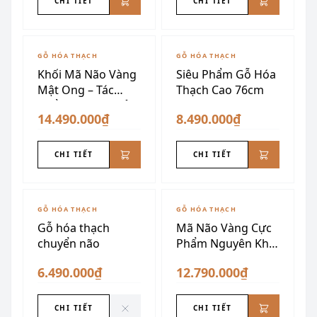
CHI TIẾT
CHI TIẾT
GỖ HÓA THẠCH
GỖ HÓA THẠCH
Khối Mã Não Vàng
Siêu Phẩm Gỗ Hóa
Mật Ong – Tác
Thạch Cao 76cm
Phẩm Phong Thủy
14.490.000₫
8.490.000₫
CHI TIẾT
CHI TIẾT
ĐÃ SƯU TẦM
GỖ HÓA THẠCH
GỖ HÓA THẠCH
Gỗ hóa thạch
Mã Não Vàng Cực
chuyển não
Phẩm Nguyên Khối
34kg
6.490.000₫
12.790.000₫
CHI TIẾT
CHI TIẾT