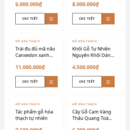
6.000.000₫
8.000.000₫
CHI TIẾT
CHI TIẾT
GỖ HÓA THẠCH
GỖ HÓA THẠCH
Trái đu đủ mã não
Khối Gỗ Tự Nhiên
Canxedon xanh
Nguyên Khối Dáng
vàng siêu đẹp
Núi
11.000.000₫
4.500.000₫
CHI TIẾT
CHI TIẾT
GỖ HÓA THẠCH
GỖ HÓA THẠCH
Tác phẩm gỗ hóa
Cây Gỗ Cam Vàng
thạch tự nhiên
Thấu Quang Toàn
Phần