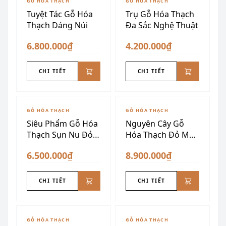
GỖ HÓA THẠCH
GỖ HÓA THẠCH
Tuyệt Tác Gỗ Hóa
Trụ Gỗ Hóa Thạch
Thạch Dáng Núi
Đa Sắc Nghệ Thuật
6.800.000₫
4.200.000₫
CHI TIẾT
CHI TIẾT
GỖ HÓA THẠCH
GỖ HÓA THẠCH
Siêu Phẩm Gỗ Hóa
Nguyên Cây Gỗ
Thạch Sụn Nu Đỏ
Hóa Thạch Đỏ Mận
Vàng
Siêu Đẹp
6.500.000₫
8.900.000₫
CHI TIẾT
CHI TIẾT
GỖ HÓA THẠCH
GỖ HÓA THẠCH