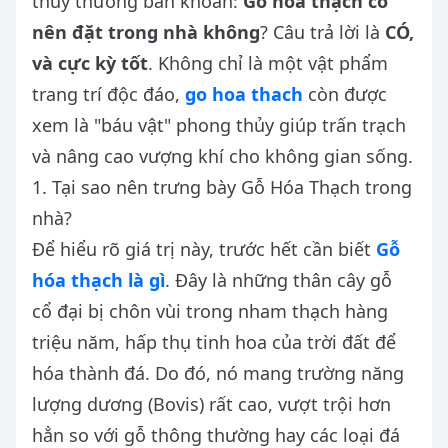
thủy thường băn khoăn:
Gỗ hoá thạch có
nên đặt trong nhà không
? Câu trả lời là
CÓ,
và cực kỳ tốt
. Không chỉ là một vật phẩm
trang trí độc đáo,
go hoa thach
còn được
xem là "báu vật" phong thủy giúp trấn trạch
và nâng cao vượng khí cho không gian sống.
1. Tại sao nên trưng bày Gỗ Hóa Thạch trong
nhà?
Để hiểu rõ giá trị này, trước hết cần biết
Gỗ
hóa thạch là gì
. Đây là những thân cây gỗ
cổ đại bị chôn vùi trong nham thạch hàng
triệu năm, hấp thụ tinh hoa của trời đất để
hóa thành đá. Do đó, nó mang trường năng
lượng dương (Bovis) rất cao, vượt trội hơn
hẳn so với gỗ thông thường hay các loại đá