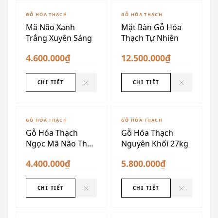
ĐÃ SƯU TẦM
ĐÃ SƯU TẦM
GỖ HÓA THẠCH
GỖ HÓA THẠCH
Mã Não Xanh
Mặt Bàn Gỗ Hóa
Trắng Xuyên Sáng
Thạch Tự Nhiên
4.600.000₫
12.500.000₫
CHI TIẾT
CHI TIẾT
ĐÃ SƯU TẦM
ĐÃ SƯU TẦM
GỖ HÓA THẠCH
GỖ HÓA THẠCH
Gỗ Hóa Thạch
Gỗ Hóa Thạch
Ngọc Mã Não Thấu
Nguyên Khối 27kg
Quang VIP (Dáng
4.400.000₫
5.800.000₫
Quả Xoài)
CHI TIẾT
CHI TIẾT