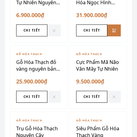
Tự Nhiên Nguyên
Hóa Ngọc Hình
Khối
Búp Măng
6.900.000₫
31.900.000₫
CHI TIẾT
CHI TIẾT
ĐÃ SƯU TẦM
ĐÃ SƯU TẦM
GỖ HÓA THẠCH
GỖ HÓA THẠCH
Gỗ Hóa Thạch đỏ
Cực Phẩm Mã Não
vàng nguyên bản
Vân Mây Tự Nhiên
cao cấp
25.900.000₫
9.500.000₫
CHI TIẾT
CHI TIẾT
GỖ HÓA THẠCH
GỖ HÓA THẠCH
Trụ Gỗ Hóa Thạch
Siêu Phẩm Gỗ Hóa
Nguyên Cây
Thạch Vàng