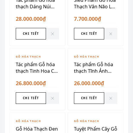
Tác phẩm Gỗ hóa
Siêu Phẩm Gỗ Hóa
thạch Dáng Núi
Thạch Vân Não Lên
Thời Gian
Ngọc
28.000.000₫
7.700.000₫
CHI TIẾT
CHI TIẾT
ĐÃ SƯU TẦM
ĐÃ SƯU TẦM
GỖ HÓA THẠCH
GỖ HÓA THẠCH
Tác phẩm Gỗ hóa
Tác phẩm Gỗ hóa
thạch Tinh Hoa Cổ
thạch Tĩnh Ảnh
Mộc
Ngàn Năm
26.800.000₫
26.000.000₫
CHI TIẾT
CHI TIẾT
ĐÃ SƯU TẦM
GỖ HÓA THẠCH
GỖ HÓA THẠCH
Gỗ Hóa Thạch Đen
Tuyệt Phẩm Cây Gỗ