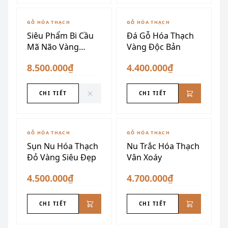
ĐÃ SƯU TẦM
GỖ HÓA THẠCH
GỖ HÓA THẠCH
Siêu Phẩm Bi Cầu
Đá Gỗ Hóa Thạch
Mã Não Vàng
Vàng Độc Bản
Chanh
8.500.000₫
4.400.000₫
CHI TIẾT
CHI TIẾT
GỖ HÓA THẠCH
GỖ HÓA THẠCH
Sụn Nu Hóa Thạch
Nu Trắc Hóa Thạch
Đỏ Vàng Siêu Đẹp
Vân Xoáy
4.500.000₫
4.700.000₫
CHI TIẾT
CHI TIẾT